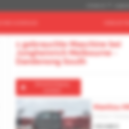
US-Dollar ($)
Angloamer
CHINE AUSWÄHLEN
HÄNDLER FI
1 gebrauchte Maschine bei
Jungheinrich Melbourne -
Dandenong South
Benachrichtigung
erstellen
Manitou MR
Drehbarer Teleskop
133.548 $