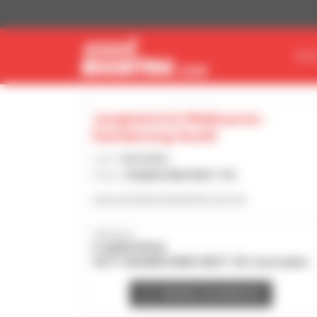
Cookie-Einstellungen
MAS
Jungheinrich Melbourne -
Dandenong South
Land :
Australien
Stadt :
CRANBOURNE WEST VIC
www.jungheinrichpartners.com.au
Adresse :
5 GWEN RPAD
3977 CRANBOURNE WEST VIC Australien
Händler kontaktieren