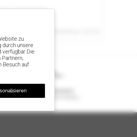
ourne - Dandenong South
 VIC, AUSTRALIEN
Veröffentlicht am 14.07.26
849 Stunden
Website zu
g durch unsere
d verfügbar Die
 Partnern,
n Besuch auf
1 von 4 Teleskopladern
sonalisieren
weltweit verkauft, ist ein Manitou