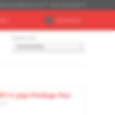
ikanisches Maßsystem (ft, lb)
Deutsch (Deutschland)
NDEN
Händlerbereich
Sortieren nach
T-X 3050 Privilege Plus
lader