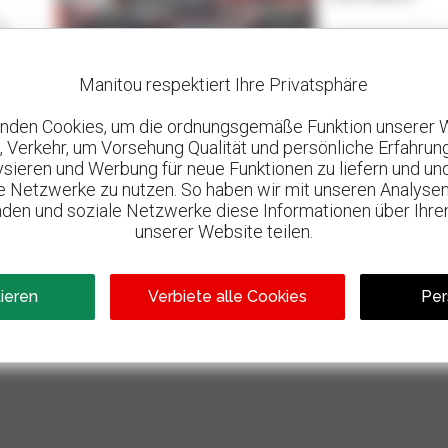
Jungheinrich Melb
CRANBOURNE WEST
Manitou respektiert Ihre Privatsphäre
2017
1.
2
nden Cookies, um die ordnungsgemäße Funktion unserer 
, Verkehr, um Vorsehung Qualität und persönliche Erfahrun
lysieren und Werbung für neue Funktionen zu liefern und un
le Netzwerke zu nutzen. So haben wir mit unseren Analysen
den und soziale Netzwerke diese Informationen über Ihre
unserer Website teilen.
800 vertragshändler
tieren
Verbiete alle Cookies
Per
l
Manitou weltweit