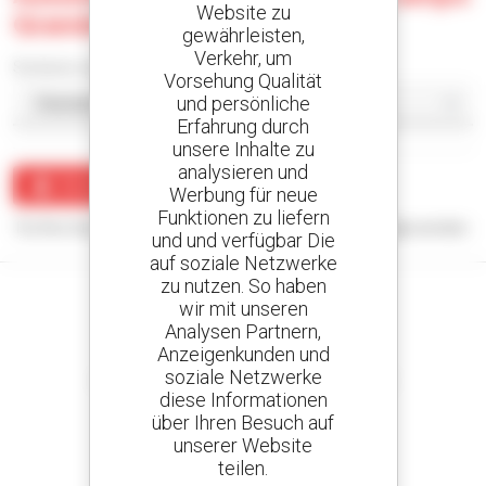
Website zu
Grande
gewährleisten,
Verkehr, um
Sortieren nach
Vorsehung Qualität
und persönliche
Erfahrung durch
unsere Inhalte zu
analysieren und
Benachrichtigung erstellen
Werbung für neue
Funktionen zu liefern
Für Ihre Suchanfrage konnten keine Ergebnisse angezeigt werden.
und und verfügbar Die
auf soziale Netzwerke
zu nutzen. So haben
wir mit unseren
Analysen Partnern,
Anzeigenkunden und
Kreieren Sie Ihre Benachrichtigungen
soziale Netzwerke
und erhalten Sie Anzeigen für Gebrauchtmaterial
diese Informationen
über Ihren Besuch auf
unserer Website
teilen.
800 vertragshändler