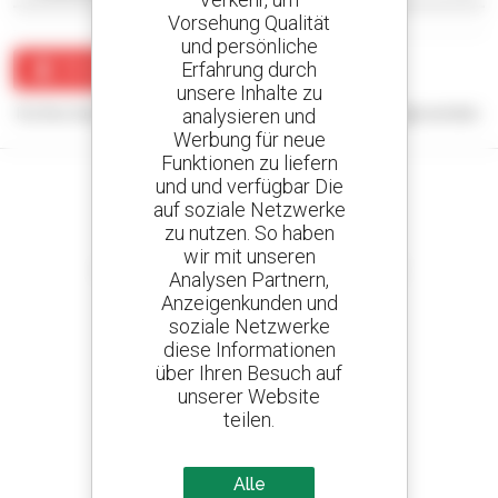
Vorsehung Qualität
und persönliche
Erfahrung durch
Benachrichtigung erstellen
unsere Inhalte zu
Für Ihre Suchanfrage konnten keine Ergebnisse angezeigt werden.
analysieren und
Werbung für neue
Funktionen zu liefern
und und verfügbar Die
auf soziale Netzwerke
zu nutzen. So haben
Kreieren Sie Ihre Benachrichtigungen
wir mit unseren
und erhalten Sie Anzeigen für Gebrauchtmaterial
Analysen Partnern,
Anzeigenkunden und
soziale Netzwerke
diese Informationen
über Ihren Besuch auf
800 vertragshändler
unserer Website
Manitou weltweit
teilen.
Alle