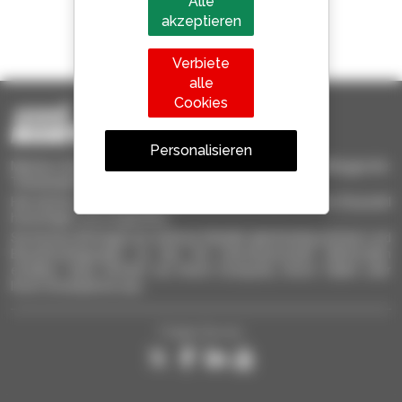
Alle
akzeptieren
1 von 4 Teleskopladern
weltweit verkauft, ist ein Manitou
Verbiete
alle
Cookies
Personalisieren
Manitou-Gebrauchtprodukte – gebrauchte Materialhandlinggeräte:
Teleskoplader, Maststapler, Hubarbeitsbühnen
Hier können Sie schnell gebrauchte Geräte finden, zu Ihrer Auswahl
hinzufügen und vergleichen.
Sie können Anfragen an mehrere Händler gleichzeitig schicken und
Benachrichtigungen zu den Sie interessierenden Merkmalen
erhalten. Ganz einfach von Ihrem Computer, Ihrem Tablet oder
Ihrem Smartphone aus.
Folgen Sie uns