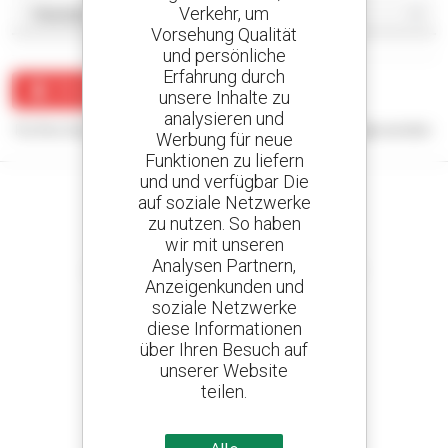
Verkehr, um
Vorsehung Qualität
und persönliche
Erfahrung durch
Benachrichtigung erstellen
unsere Inhalte zu
analysieren und
Für Ihre Suchanfrage konnten keine Ergebnisse angezeigt werden.
Werbung für neue
Funktionen zu liefern
und und verfügbar Die
auf soziale Netzwerke
zu nutzen. So haben
wir mit unseren
Kreieren Sie Ihre Benachrichtigungen
Analysen Partnern,
und erhalten Sie Anzeigen für Gebrauchtmaterial
Anzeigenkunden und
soziale Netzwerke
diese Informationen
über Ihren Besuch auf
800 vertragshändler
unserer Website
Manitou weltweit
teilen.