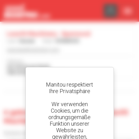
Cookie-Einstellungen
Leavitt Machinery - Sparwood
Land :
Kanada
Stadt :
SPARWOOD
www.leavittmachinery.com
Adresse :
641 DOUGLAS FIR RD
V0B 2G0 SPARWOOD Kanada
Manitou respektiert
Die Suchfilter anzeigen
Ihre Privatsphäre
Wir verwenden
Cookies, um die
0 gebrauchte Maschine bei Leavitt
ordnungsgemäße
Machinery - Sparwood
Funktion unserer
Website zu
Sortieren nach
gewährleisten,