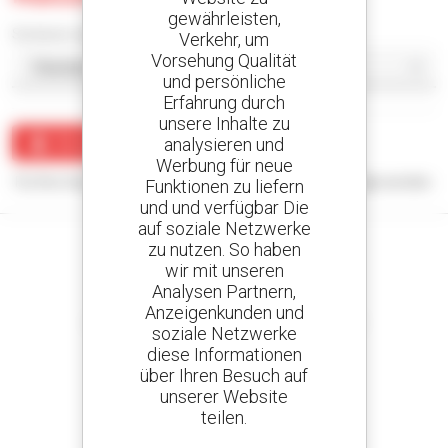
gewährleisten,
Sortieren nach
Verkehr, um
Vorsehung Qualität
und persönliche
Erfahrung durch
unsere Inhalte zu
analysieren und
Benachrichtigung erstellen
Werbung für neue
Für Ihre Suchanfrage konnten keine Ergebnisse angezeigt werden.
Funktionen zu liefern
und und verfügbar Die
auf soziale Netzwerke
zu nutzen. So haben
wir mit unseren
Analysen Partnern,
Kreieren Sie Ihre Benachrichtigungen
Anzeigenkunden und
und erhalten Sie Anzeigen für Gebrauchtmaterial
soziale Netzwerke
diese Informationen
über Ihren Besuch auf
unserer Website
teilen.
800 vertragshändler
Manitou weltweit