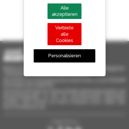
Alle
akzeptieren
1 von 4 Teleskopladern
Verbiete
weltweit verkauft, ist ein Manitou
alle
Cookies
Personalisieren
Manitou-Gebrauchtprodukte – gebrauchte Materialhandlinggeräte:
Teleskoplader, Maststapler, Hubarbeitsbühnen
Hier können Sie schnell gebrauchte Geräte finden, zu Ihrer Auswahl
hinzufügen und vergleichen.
Sie können Anfragen an mehrere Händler gleichzeitig schicken und
Benachrichtigungen zu den Sie interessierenden Merkmalen
erhalten. Ganz einfach von Ihrem Computer, Ihrem Tablet oder
Ihrem Smartphone aus.
Folgen Sie uns