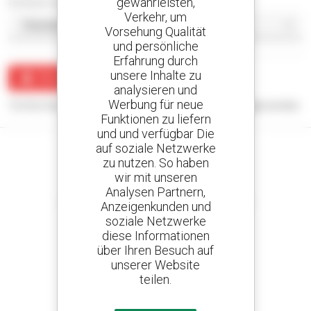
gewährleisten,
Sortieren nach
Verkehr, um
Vorsehung Qualität
und persönliche
Erfahrung durch
unsere Inhalte zu
Benachrichtigung erstellen
analysieren und
Werbung für neue
Für Ihre Suchanfrage konnten keine Ergebnisse angezeigt werden.
Funktionen zu liefern
und und verfügbar Die
auf soziale Netzwerke
zu nutzen. So haben
wir mit unseren
Kreieren Sie Ihre Benachrichtigungen
Analysen Partnern,
und erhalten Sie Anzeigen für Gebrauchtmaterial
Anzeigenkunden und
soziale Netzwerke
diese Informationen
über Ihren Besuch auf
unserer Website
800 vertragshändler
teilen.
Manitou weltweit