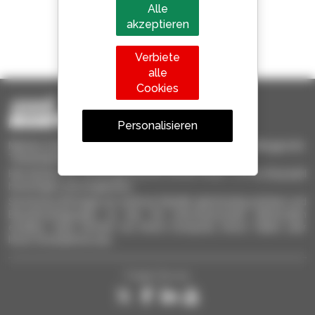
Alle
akzeptieren
1 von 4 Teleskopladern
weltweit verkauft, ist ein Manitou
Verbiete
alle
Cookies
Personalisieren
Manitou-Gebrauchtprodukte – gebrauchte Materialhandlinggeräte:
Teleskoplader, Maststapler, Hubarbeitsbühnen
Hier können Sie schnell gebrauchte Geräte finden, zu Ihrer Auswahl
hinzufügen und vergleichen.
Sie können Anfragen an mehrere Händler gleichzeitig schicken und
Benachrichtigungen zu den Sie interessierenden Merkmalen
erhalten. Ganz einfach von Ihrem Computer, Ihrem Tablet oder
Ihrem Smartphone aus.
Folgen Sie uns