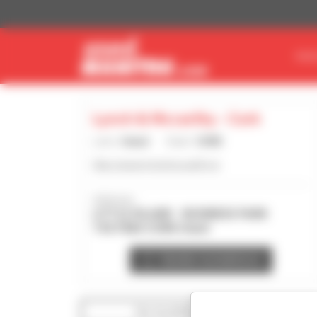
Cookie-Einstellungen
MAS
Lynch & Mccarthy - Cork
Land :
Irland
Stadt :
CORK
http://www.lynchmccarthy.ie
Adresse :
LITTLE ISLAND - BUSINESS PARK
T45 P864 CORK Irland
Händler kontaktieren
Die Suchfilter anzeigen