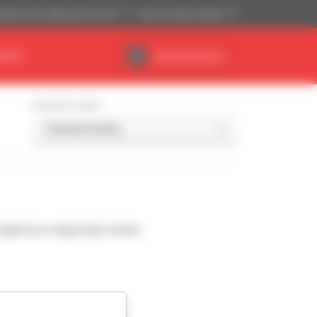
ikanisches Maßsystem (ft, lb)
Deutsch (Deutschland)
NDEN
Händlerbereich
Sortieren nach
Ergebnisse angezeigt werden.