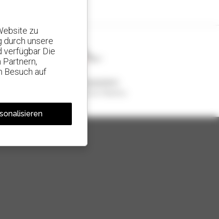
Website zu
g durch unsere
d verfügbar Die
 Partnern,
n Besuch auf
1 von 4 Teleskopladern
weltweit verkauft, ist ein Manitou
sonalisieren