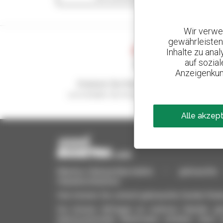
Wir verwe
gewährleisten
Inhalte zu ana
auf sozia
Anzeigenkun
Kreieren Sie Ihre Benachrichtigungen
und erhalten Sie Anzeigen für Gebrauchtmateria
Alle akzep
Manitou-Gebrauchtprodukte – gebrauchte M
Hubarbeitsbühnen
Hier können Sie schnell gebrauchte Geräte finde
Sie können Anfragen an mehrere Händler gle
interessierenden Merkmalen erhalten. Ganz 