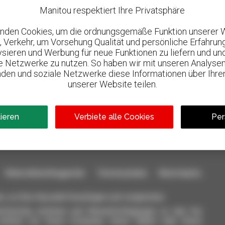
Manitou respektiert Ihre Privatsphäre
nden Cookies, um die ordnungsgemäße Funktion unserer 
, Verkehr, um Vorsehung Qualität und persönliche Erfahrun
lysieren und Werbung für neue Funktionen zu liefern und un
le Netzwerke zu nutzen. So haben wir mit unseren Analysen
den und soziale Netzwerke diese Informationen über Ihre
unserer Website teilen.
800 vertragshändler
l
Manitou weltweit
tieren
Verbiete alle Cookies
Per
aterialhandlinggeräte: Teleskoplader, Maststapler,
n, zu Ihrer Auswahl hinzufügen und vergleichen.
ichzeitig schicken und Benachrichtigungen zu den Sie
einfach von Ihrem Computer, Ihrem Tablet oder Ihrem