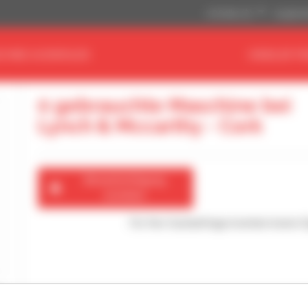
US-Dollar ($)
Angloamer
CHINE AUSWÄHLEN
HÄNDLER FI
0 gebrauchte Maschine bei
Lynch & Mccarthy - Cork
Benachrichtigung
erstellen
Für Ihre Suchanfrage konnten keine 