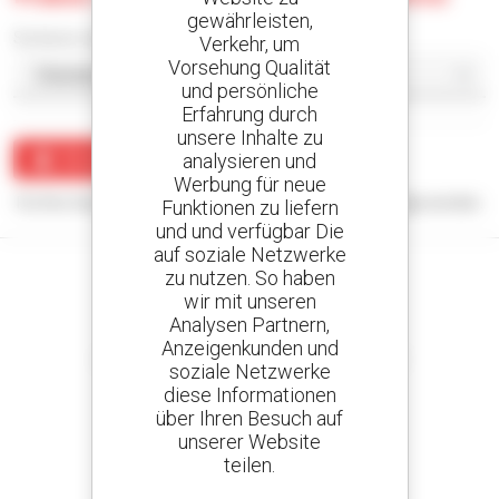
gewährleisten,
Sortieren nach
Verkehr, um
Vorsehung Qualität
und persönliche
Erfahrung durch
unsere Inhalte zu
analysieren und
Benachrichtigung erstellen
Werbung für neue
Für Ihre Suchanfrage konnten keine Ergebnisse angezeigt werden.
Funktionen zu liefern
und und verfügbar Die
auf soziale Netzwerke
zu nutzen. So haben
wir mit unseren
Analysen Partnern,
Kreieren Sie Ihre Benachrichtigungen
Anzeigenkunden und
und erhalten Sie Anzeigen für Gebrauchtmaterial
soziale Netzwerke
diese Informationen
über Ihren Besuch auf
unserer Website
teilen.
800 vertragshändler
Manitou weltweit