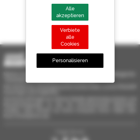
Alle
akzeptieren
1 von 4 Teleskopladern
Verbiete
weltweit verkauft, ist ein Manitou
alle
Cookies
Personalisieren
Manitou-Gebrauchtprodukte – gebrauchte Materialhandlinggeräte:
Teleskoplader, Maststapler, Hubarbeitsbühnen
Hier können Sie schnell gebrauchte Geräte finden, zu Ihrer Auswahl
hinzufügen und vergleichen.
Sie können Anfragen an mehrere Händler gleichzeitig schicken und
Benachrichtigungen zu den Sie interessierenden Merkmalen
erhalten. Ganz einfach von Ihrem Computer, Ihrem Tablet oder
Ihrem Smartphone aus.
Folgen Sie uns