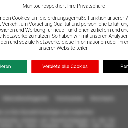
Manitou respektiert Ihre Privatsphäre
nden Cookies, um die ordnungsgemäße Funktion unserer 
, Verkehr, um Vorsehung Qualität und persönliche Erfahrun
lysieren und Werbung für neue Funktionen zu liefern und un
le Netzwerke zu nutzen. So haben wir mit unseren Analysen
den und soziale Netzwerke diese Informationen über Ihre
unserer Website teilen.
800 vertragshändler
l
Manitou weltweit
tieren
Verbiete alle Cookies
Per
aterialhandlinggeräte: Teleskoplader, Maststapler,
n, zu Ihrer Auswahl hinzufügen und vergleichen.
ichzeitig schicken und Benachrichtigungen zu den Sie
einfach von Ihrem Computer, Ihrem Tablet oder Ihrem