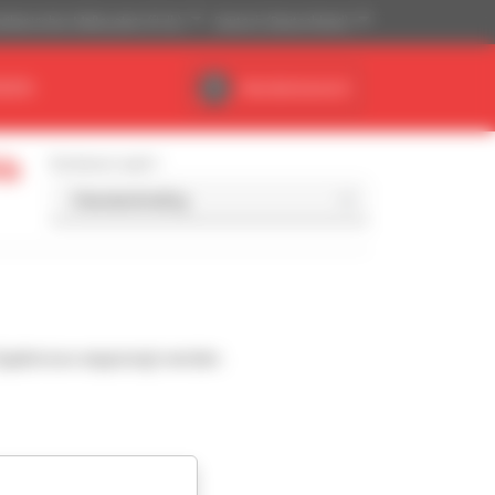
ikanisches Maßsystem (ft, lb)
Deutsch (Deutschland)
NDEN
Händlerbereich
Ab
Sortieren nach
Ergebnisse angezeigt werden.