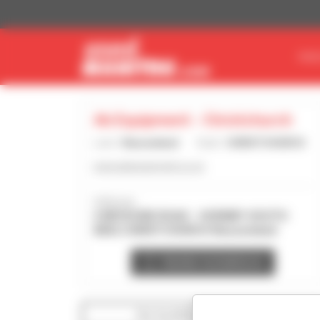
Cookie-Einstellungen
MAS
Ab Equipment - Christchurch
Land :
Neuseeland
Stadt :
CHRISTCHURCH
www.abequipment.co.nz
Adresse :
4 BRYDONE ROAD - HORNBY SOUTH
8042 CHRISTCHURCH Neuseeland
Händler kontaktieren
Die Suchfilter anzeigen