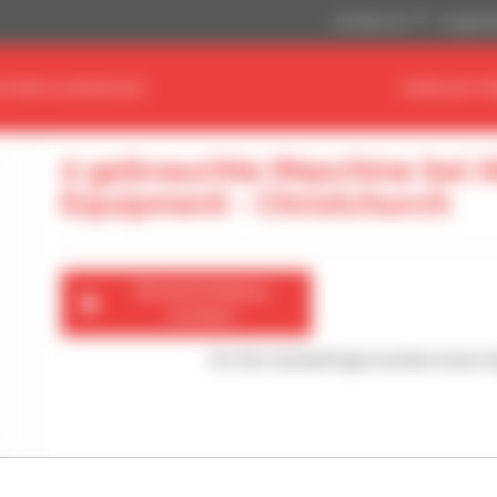
US-Dollar ($)
Angloamer
CHINE AUSWÄHLEN
HÄNDLER FI
0 gebrauchte Maschine bei 
Equipment - Christchurch
Benachrichtigung
erstellen
Für Ihre Suchanfrage konnten keine 