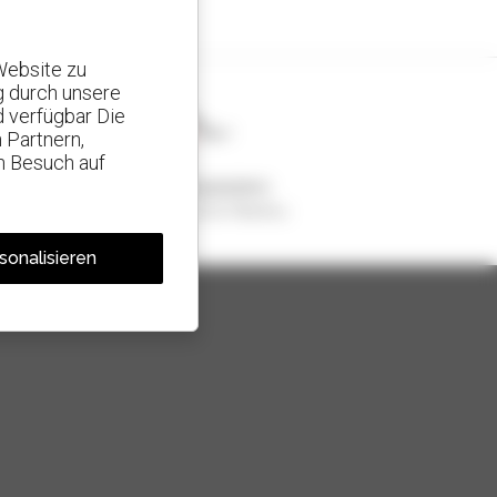
Website zu
g durch unsere
d verfügbar Die
 Partnern,
n Besuch auf
1 von 4 Teleskopladern
weltweit verkauft, ist ein Manitou
sonalisieren