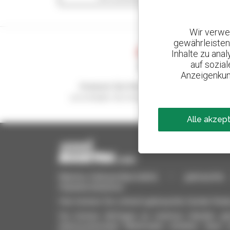
Wir verwe
gewährleisten
Inhalte zu ana
auf sozia
Anzeigenkun
Kreieren Sie Ihre Benachrichtigungen
und erhalten Sie Anzeigen für Gebrauchtmateria
Alle akzep
Manitou-Gebrauchtprodukte – gebrauchte M
Hubarbeitsbühnen
Hier können Sie schnell gebrauchte Geräte finde
Sie können Anfragen an mehrere Händler gle
interessierenden Merkmalen erhalten. Ganz 