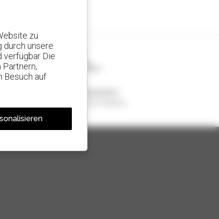
Website zu
g durch unsere
d verfügbar Die
 Partnern,
n Besuch auf
1 von 4 Teleskopladern
weltweit verkauft, ist ein Manitou
sonalisieren