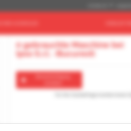
US-Dollar ($)
Angloamer
CHINE AUSWÄHLEN
HÄNDLER FI
0 gebrauchte Maschine bei
Ipso S.r.l. -Bucuresti
Benachrichtigung
erstellen
Für Ihre Suchanfrage konnten keine 