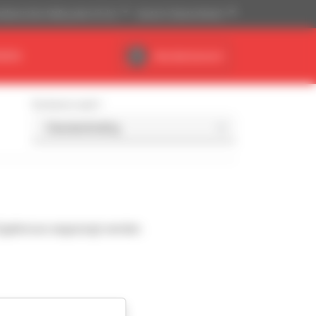
ikanisches Maßsystem (ft, lb)
Deutsch (Deutschland)
NDEN
Händlerbereich
Sortieren nach
Ergebnisse angezeigt werden.