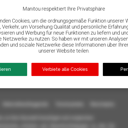
Manitou respektiert Ihre Privatsphäre
nden Cookies, um die ordnungsgemäße Funktion unserer 
, Verkehr, um Vorsehung Qualität und persönliche Erfahrun
lysieren und Werbung für neue Funktionen zu liefern und un
le Netzwerke zu nutzen. So haben wir mit unseren Analysen
den und soziale Netzwerke diese Informationen über Ihre
unserer Website teilen.
800 vertragshändler
l
Manitou weltweit
tieren
Verbiete alle Cookies
Per
aterialhandlinggeräte: Teleskoplader, Maststapler,
n, zu Ihrer Auswahl hinzufügen und vergleichen.
ichzeitig schicken und Benachrichtigungen zu den Sie