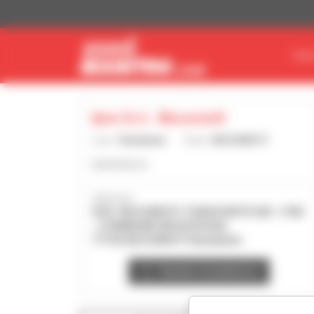
Cookie-Einstellungen
MAS
Ipso S.r.l. -Bucuresti
Land :
Rumänien
Stadt :
BUCURESTI
www.ipso.ro
Adresse :
SOS. BUCURESTI-TARGOVISTE NO. 174D
- COMMUNE MOGOSOAIA
77135 BUCURESTI Rumänien
Händler kontaktieren