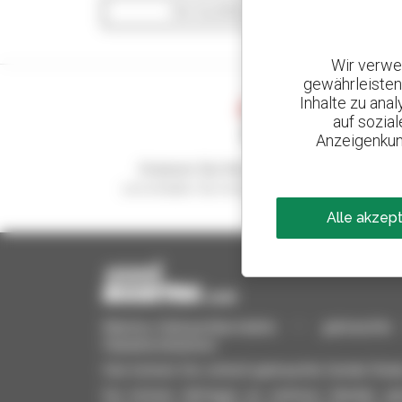
Die Suchfilter anzeigen
Wir verwe
gewährleisten
Inhalte zu ana
auf sozia
Anzeigenkun
Kreieren Sie Ihre Benachrichtigungen
und erhalten Sie Anzeigen für Gebrauchtmateria
Alle akzep
Manitou-Gebrauchtprodukte – gebrauchte M
Hubarbeitsbühnen
Hier können Sie schnell gebrauchte Geräte finde
Sie können Anfragen an mehrere Händler gle