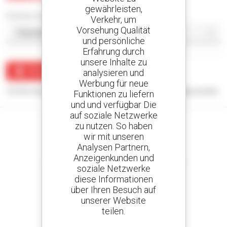
gewährleisten,
Sortieren nach
Verkehr, um
Vorsehung Qualität
und persönliche
Erfahrung durch
unsere Inhalte zu
Benachrichtigung erstellen
analysieren und
Werbung für neue
Für Ihre Suchanfrage konnten keine Ergebnisse angezeigt werden.
Funktionen zu liefern
und und verfügbar Die
auf soziale Netzwerke
zu nutzen. So haben
wir mit unseren
Analysen Partnern,
Kreieren Sie Ihre Benachrichtigungen
Anzeigenkunden und
und erhalten Sie Anzeigen für Gebrauchtmaterial
soziale Netzwerke
diese Informationen
über Ihren Besuch auf
unserer Website
teilen.
800 vertragshändler
Manitou weltweit