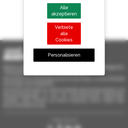
Alle
akzeptieren
1 von 4 Teleskopladern
Verbiete
weltweit verkauft, ist ein Manitou
alle
Cookies
Personalisieren
Manitou-Gebrauchtprodukte – gebrauchte Materialhandlinggeräte:
Teleskoplader, Maststapler, Hubarbeitsbühnen
Hier können Sie schnell gebrauchte Geräte finden, zu Ihrer Auswahl
hinzufügen und vergleichen.
Sie können Anfragen an mehrere Händler gleichzeitig schicken und
Benachrichtigungen zu den Sie interessierenden Merkmalen
erhalten. Ganz einfach von Ihrem Computer, Ihrem Tablet oder
Ihrem Smartphone aus.
Folgen Sie uns