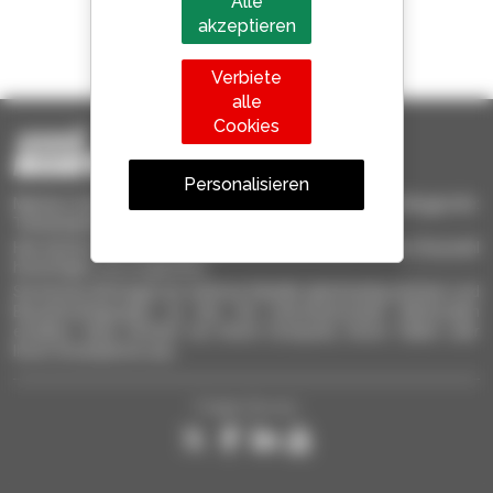
Alle
akzeptieren
1 von 4 Teleskopladern
weltweit verkauft, ist ein Manitou
Verbiete
alle
Cookies
Personalisieren
Manitou-Gebrauchtprodukte – gebrauchte Materialhandlinggeräte:
Teleskoplader, Maststapler, Hubarbeitsbühnen
Hier können Sie schnell gebrauchte Geräte finden, zu Ihrer Auswahl
hinzufügen und vergleichen.
Sie können Anfragen an mehrere Händler gleichzeitig schicken und
Benachrichtigungen zu den Sie interessierenden Merkmalen
erhalten. Ganz einfach von Ihrem Computer, Ihrem Tablet oder
Ihrem Smartphone aus.
Folgen Sie uns