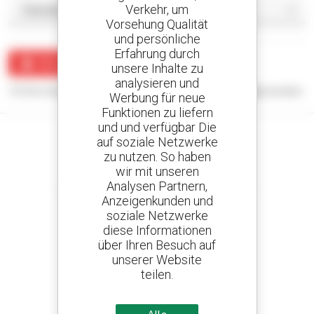
Verkehr, um
Vorsehung Qualität
und persönliche
Erfahrung durch
Benachrichtigung erstellen
unsere Inhalte zu
analysieren und
Für Ihre Suchanfrage konnten keine Ergebnisse angezeigt werden.
Werbung für neue
Funktionen zu liefern
und und verfügbar Die
auf soziale Netzwerke
zu nutzen. So haben
wir mit unseren
Kreieren Sie Ihre Benachrichtigungen
Analysen Partnern,
und erhalten Sie Anzeigen für Gebrauchtmaterial
Anzeigenkunden und
soziale Netzwerke
diese Informationen
über Ihren Besuch auf
800 vertragshändler
unserer Website
Manitou weltweit
teilen.