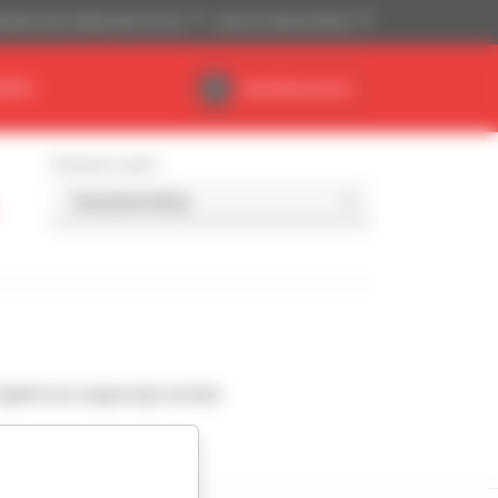
ikanisches Maßsystem (ft, lb)
Deutsch (Deutschland)
NDEN
Händlerbereich
Sortieren nach
Ergebnisse angezeigt werden.