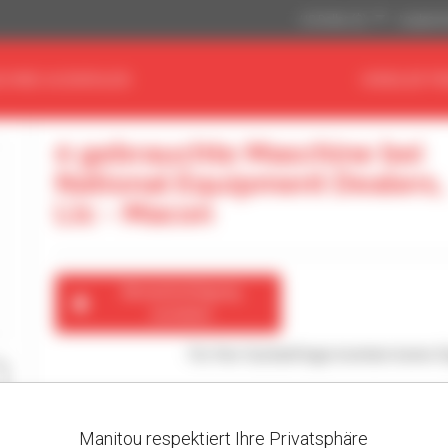
US-Dollar ($)
Angloamer
CHINE AUSWÄHLEN
HÄNDLER FI
0 gebrauchte Maschine bei
National Equipment Dealers,
Llc - Macon
Benachrichtigung
erstellen
Für Ihre Suchanfrage konnten keine 
Manitou respektiert Ihre Privatsphäre