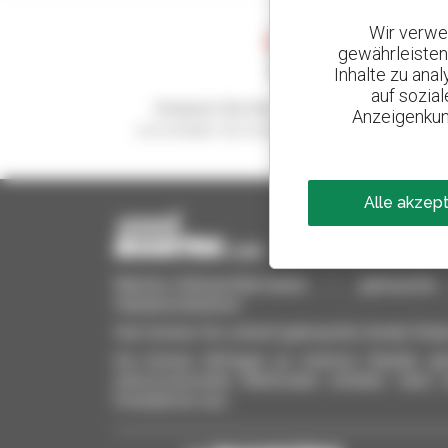
Wir verwe
gewährleisten
Inhalte zu ana
auf sozia
Kreieren Sie Ihre Benachrichtigungen
Anzeigenkun
und erhalten Sie Anzeigen für Gebrauchtmateria
Alle akzep
Manitou-Gebrauchtprodukte – gebrauchte M
Hubarbeitsbühnen
Hier können Sie schnell gebrauchte Geräte finde
Sie können Anfragen an mehrere Händler gle
interessierenden Merkmalen erhalten. Ganz 
Smartphone aus.