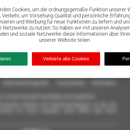
nden Cookies, um die ordnungsgemäße Funktion unserer 
, Verkehr, um Vorsehung Qualität und persönliche Erfahrun
lysieren und Werbung für neue Funktionen zu liefern und un
le Netzwerke zu nutzen. So haben wir mit unseren Analysen
800 vertragshändler
den und soziale Netzwerke diese Informationen über Ihre
l
Manitou weltweit
unserer Website teilen.
tieren
Verbiete alle Cookies
Per
aterialhandlinggeräte: Teleskoplader, Maststapler,
n, zu Ihrer Auswahl hinzufügen und vergleichen.
ichzeitig schicken und Benachrichtigungen zu den Sie
einfach von Ihrem Computer, Ihrem Tablet oder Ihrem