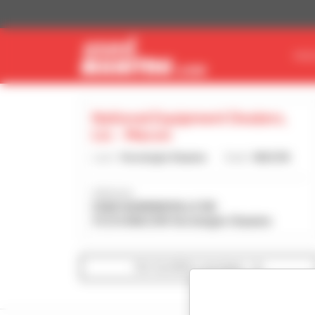
Cookie-Einstellungen
MAS
National Equipment Dealers,
Llc - Macon
Land :
Vereinigte Staaten
Stadt :
MACON
Adresse :
5368 HAWKINSVILLE RD
31216 MACON Vereinigte Staaten
Die Suchfilter anzeigen