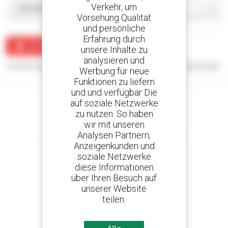
Verkehr, um
Vorsehung Qualität
und persönliche
Erfahrung durch
Benachrichtigung erstellen
unsere Inhalte zu
analysieren und
Für Ihre Suchanfrage konnten keine Ergebnisse angezeigt werden.
Werbung für neue
Funktionen zu liefern
und und verfügbar Die
auf soziale Netzwerke
zu nutzen. So haben
wir mit unseren
Kreieren Sie Ihre Benachrichtigungen
Analysen Partnern,
und erhalten Sie Anzeigen für Gebrauchtmaterial
Anzeigenkunden und
soziale Netzwerke
diese Informationen
über Ihren Besuch auf
800 vertragshändler
unserer Website
Manitou weltweit
teilen.