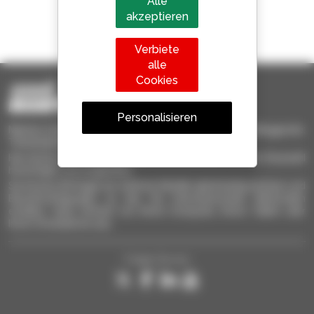
Alle
akzeptieren
1 von 4 Teleskopladern
weltweit verkauft, ist ein Manitou
Verbiete
alle
Cookies
Personalisieren
Manitou-Gebrauchtprodukte – gebrauchte Materialhandlinggeräte:
Teleskoplader, Maststapler, Hubarbeitsbühnen
Hier können Sie schnell gebrauchte Geräte finden, zu Ihrer Auswahl
hinzufügen und vergleichen.
Sie können Anfragen an mehrere Händler gleichzeitig schicken und
Benachrichtigungen zu den Sie interessierenden Merkmalen
erhalten. Ganz einfach von Ihrem Computer, Ihrem Tablet oder
Ihrem Smartphone aus.
Folgen Sie uns