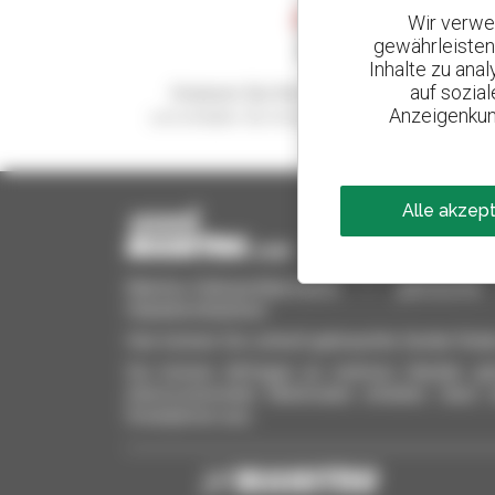
Wir verwe
gewährleisten
Inhalte zu ana
auf sozia
Kreieren Sie Ihre Benachrichtigungen
Anzeigenkun
und erhalten Sie Anzeigen für Gebrauchtmateria
Alle akzep
Manitou-Gebrauchtprodukte – gebrauchte M
Hubarbeitsbühnen
Hier können Sie schnell gebrauchte Geräte finde
Sie können Anfragen an mehrere Händler gle
interessierenden Merkmalen erhalten. Ganz 
Smartphone aus.