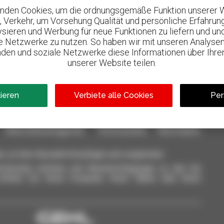
nden Cookies, um die ordnungsgemäße Funktion unserer 
, Verkehr, um Vorsehung Qualität und persönliche Erfahrun
lysieren und Werbung für neue Funktionen zu liefern und un
le Netzwerke zu nutzen. So haben wir mit unseren Analysen
800 vertragshändler
den und soziale Netzwerke diese Informationen über Ihre
l
Manitou weltweit
unserer Website teilen.
tieren
Verbiete alle Cookies
Per
aterialhandlinggeräte: Teleskoplader, Maststapler,
n, zu Ihrer Auswahl hinzufügen und vergleichen.
ichzeitig schicken und Benachrichtigungen zu den Sie
einfach von Ihrem Computer, Ihrem Tablet oder Ihrem