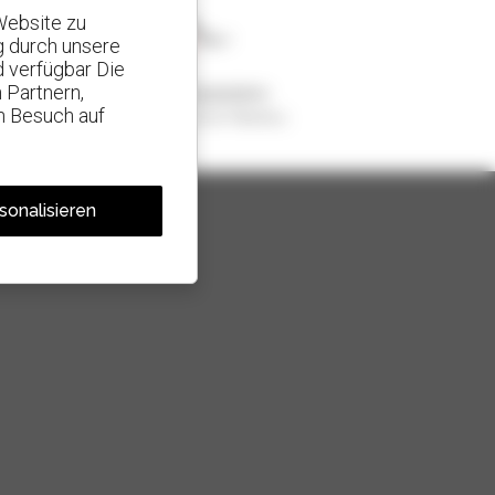
Website zu
g durch unsere
d verfügbar Die
 Partnern,
1 von 4 Teleskopladern
n Besuch auf
weltweit verkauft, ist ein Manitou
sonalisieren