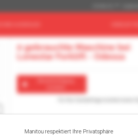
US-Dollar ($)
Angloamer
CHINE AUSWÄHLEN
HÄNDLER FI
0 gebrauchte Maschine bei
Lonestar Forklift - Odessa
Benachrichtigung
erstellen
Für Ihre Suchanfrage konnten keine 
Manitou respektiert Ihre Privatsphäre