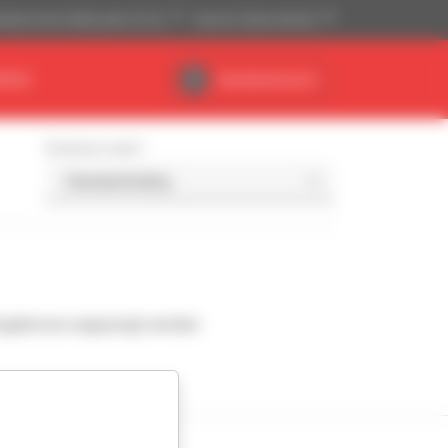
ikanisches Maßsystem (ft, lb)
Deutsch (Deutschland)
NDEN
Händlerbereich
Sortieren nach
Ergebnisse angezeigt werden.