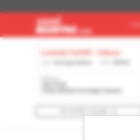
Cookie-Einstellungen
MAS
Lonestar Forklift - Odessa
Land :
Vereinigte Staaten
Stadt :
ODESSA
Adresse :
1407 W I20
79766 ODESSA Vereinigte Staaten
Die Suchfilter anzeigen