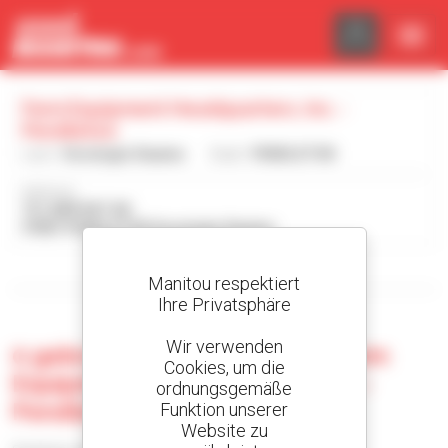
Cookie-Einstellungen
Farm Equipment Headquarters, Inc. -
Pendleton
Land :
Vereinigte Staaten
Stadt :
PENDLETON
Adresse :
731 AIRPORT RD
97801 PENDLETON Vereinigte Staaten
Die Suchfilter anzeigen
Manitou respektiert
Ihre Privatsphäre
Wir verwenden
0 gebrauchte Maschine bei Farm
Cookies, um die
Equipment Headquarters, Inc. -
ordnungsgemäße
Pendleton
Funktion unserer
Website zu