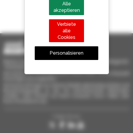
Alle
akzeptieren
1 von 4 Teleskopladern
weltweit verkauft, ist ein Manitou
Verbiete
alle
Cookies
Personalisieren
Manitou-Gebrauchtprodukte – gebrauchte Materialhandlinggeräte:
Teleskoplader, Maststapler, Hubarbeitsbühnen
Hier können Sie schnell gebrauchte Geräte finden, zu Ihrer Auswahl
hinzufügen und vergleichen.
Sie können Anfragen an mehrere Händler gleichzeitig schicken und
Benachrichtigungen zu den Sie interessierenden Merkmalen
erhalten. Ganz einfach von Ihrem Computer, Ihrem Tablet oder
Ihrem Smartphone aus.
Folgen Sie uns