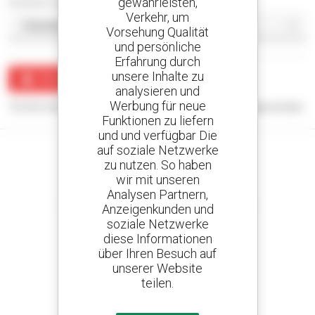
gewährleisten,
Sortieren nach
Verkehr, um
Vorsehung Qualität
und persönliche
Erfahrung durch
unsere Inhalte zu
Benachrichtigung erstellen
analysieren und
Werbung für neue
Für Ihre Suchanfrage konnten keine Ergebnisse angezeigt werden.
Funktionen zu liefern
und und verfügbar Die
auf soziale Netzwerke
zu nutzen. So haben
wir mit unseren
Kreieren Sie Ihre Benachrichtigungen
Analysen Partnern,
und erhalten Sie Anzeigen für Gebrauchtmaterial
Anzeigenkunden und
soziale Netzwerke
diese Informationen
über Ihren Besuch auf
unserer Website
800 vertragshändler
teilen.
Manitou weltweit