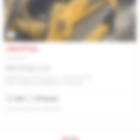
2
Gehl RT215
Kettenlader
Bitte Anfrage an uns
Manitou North America, Llc - West Bend, Wi
WEST BEND, WI, VEREINIGTE STAATEN
2024
25 Stunden
Veröffentlicht am 09.03.26