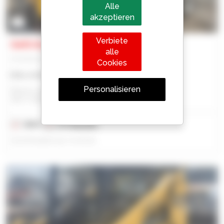
Alle
akzeptieren
1
Verbiete
Gehl AL550
alle
Gelenklader
Cookies
Bitte Anfrage an uns
Personalisieren
Manitou North America, Llc - West Bend, Wi
WEST BEND, WI, VEREINIGTE STAATEN
2024
177 Stunden
Veröffentlicht am 16.03.26