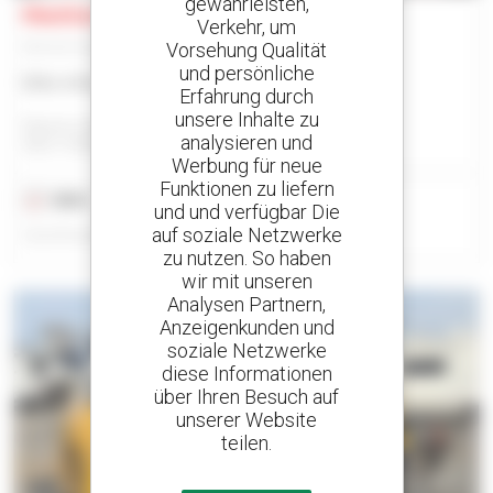
gewährleisten,
Manitou TMM 45 4W K ST5
Verkehr, um
Vorsehung Qualität
Mitnehmstapler
und persönliche
Bitte Anfrage an uns
Erfahrung durch
unsere Inhalte zu
Manitou North America, Llc - West Bend, Wi
analysieren und
WEST BEND, WI, VEREINIGTE STAATEN
Werbung für neue
Funktionen zu liefern
2022
32 Stunden
und und verfügbar Die
auf soziale Netzwerke
Veröffentlicht am 21.04.26
zu nutzen. So haben
wir mit unseren
Analysen Partnern,
Anzeigenkunden und
soziale Netzwerke
diese Informationen
über Ihren Besuch auf
unserer Website
teilen.