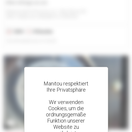
Bitte Anfrage an uns
Manitou North America, Llc - West Bend, Wi
WEST BEND, WI, VEREINIGTE STAATEN
2024
8 Stunden
Veröffentlicht am 21.04.26
Manitou respektiert
Ihre Privatsphäre
Wir verwenden
Cookies, um die
ordnungsgemäße
Funktion unserer
3
Website zu