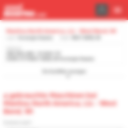
Cookie-Einstellungen
Manitou North America, Llc - West Bend, Wi
Land :
Vereinigte Staaten
Stadt :
WEST BEND, WI
Adresse :
ONE GEHL WAY - P.O BOX 179
53095-0179 WEST BEND, WI Vereinigte Staaten
Die Suchfilter anzeigen
4 gebrauchte Maschinen bei
Manitou North America, Llc - West
Bend, Wi
Sortieren nach