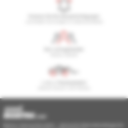
Kreieren Sie Ihre Benachrichtigungen
und erhalten Sie Anzeigen für Gebrauchtmaterial
800 vertragshändler
Manitou weltweit
1 von 4 Teleskopladern
weltweit verkauft, ist ein Manitou
Manitou-Gebrauchtprodukte – gebrauchte Materialhandlinggeräte: