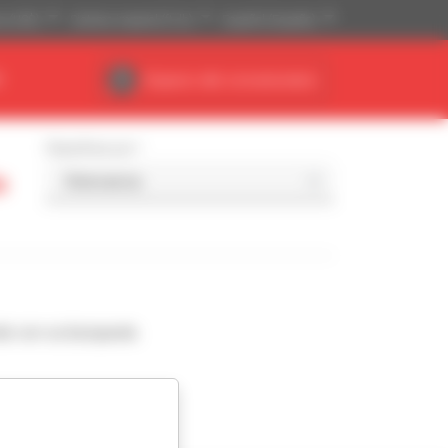
se (US$)
Sistema imperial (ft, lb)
Español (España)
R
Espacio del concesionario
Classificar por
o
de con su búsqueda.