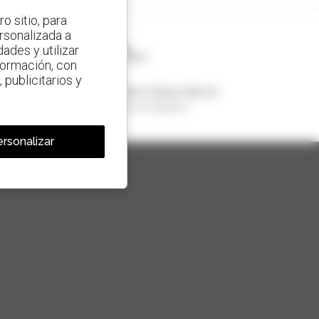
o sitio, para
ersonalizada a
ades y utilizar
nformación, con
 publicitarios y
1 de cada 4 manipuladores telescópicos
vendido en el mundo es Manitou
rsonalizar