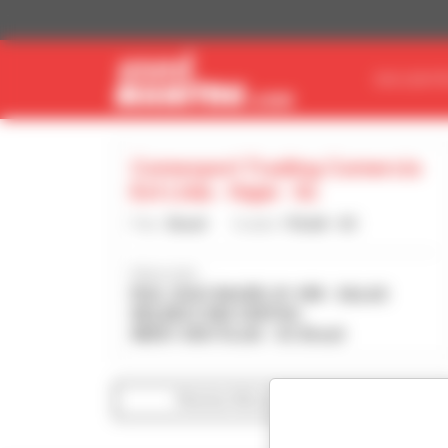
Panel de gestión de cookies
ENCUENTR
Comexport Trading Comercio
Ext Ltda - Itajai - Sc
País :
Brasil
Ciudad :
ITAJAI - SC
Dirección :
RUA JOAO BAUER, Nº 498 - SALAS
802,803 E 804 CENTRO
88301-500 ITAJAI - SC Brasil
Mostrar filtros de búsqueda