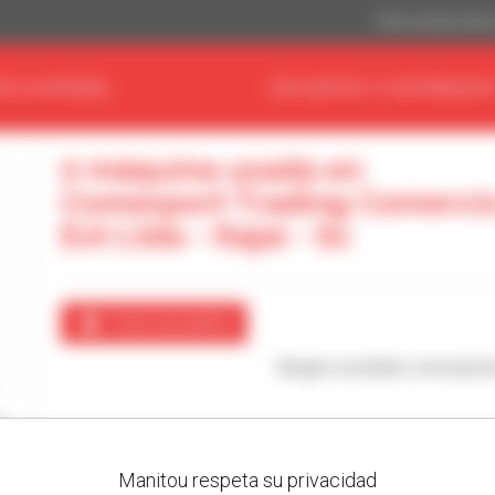
Dólar estadouniden
E SU MATERIAL
ENCUENTRA TU DISTRIBUIDO
0 máquina usada en
Comexport Trading Comerci
Ext Ltda - Itajai - Sc
Crear una alerta
Ningún resultado correspon
Manitou respeta su privacidad