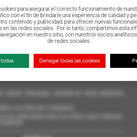
ookies para asegurar el correcto funcionamiento de nuestr
ráfico con el fin de brindarle una experiencia de calidad y p
tro contenido y publicidad, para ofrecer nuevas funcionalid
s en las redes sociales . Por lo tanto, compartimos esta i
avegación en nuestro sitio, con nuestros socios analíticos,
800 concesionarios
de redes sociales
Manitou por todo el mundo
 todas
Denegar todas las cookies
Pe
casión: telescópico, carretilla de mástil, plataforma
dalos a su selección y compárelos.
a vez, reciba alertas sobre los criterios que le interesan.
 Smarphone.