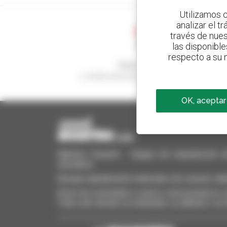
Utilizamos c
analizar el t
través de nues
las disponible
respecto a su n
Cree sus alertas
y reciba anuncios de equipos de ocasión
OK, aceptar
Manitou Ocasión - Equipo de manutención de o
elevadora
Busque rápidamente materiales de ocasión, añá
Envíe las solicitudes a varios concesionarios a l
Todo esto desde su ordenador, su tableta o su