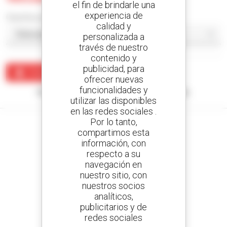
el fin de brindarle una
experiencia de
Classificar por
calidad y
personalizada a
través de nuestro
contenido y
publicidad, para
Crear una alerta
ofrecer nuevas
funcionalidades y
Ningún resultado corresponde con su búsqueda.
utilizar las disponibles
en las redes sociales .
Por lo tanto,
compartimos esta
información, con
respecto a su
Cree sus alertas
navegación en
y reciba anuncios de equipos de ocasión
nuestro sitio, con
nuestros socios
analíticos,
publicitarios y de
800 concesionarios
redes sociales
Manitou por todo el mundo