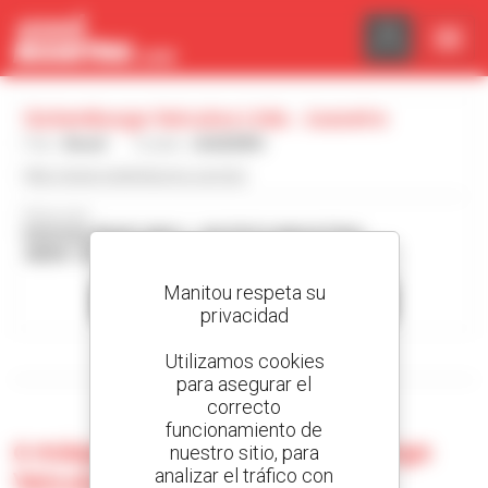
Panel de gestión de cookies
Gotemburgo Veiculos Ltda - Juazeiro
País :
Brasil
Ciudad :
JUAZEIRO
http://www.gotemburgo.com.br/
Dirección :
RODOVIA BR407-KM11 - DISTRITO INDUSTRIAL
48909-725 JUAZEIRO Brasil
Manitou respeta su
Contactar con el concesionario
privacidad
Utilizamos cookies
Mostrar filtros de búsqueda
para asegurar el
correcto
funcionamiento de
0 máquina usada en Gotemburgo
nuestro sitio, para
analizar el tráfico con
Veiculos Ltda - Juazeiro