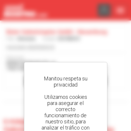
Panel de gestión de cookies
Baier Gabelstapler Gmbh - Neuenburg
País :
Alemania
Ciudad :
ESCHBACH
www.baier-gabelstapler.de
Dirección :
MÜNSTERTÄLER STR. 14
79427 ESCHBACH Alemania
Manitou respeta su
Contactar con el concesionario
privacidad
Utilizamos cookies
Mostrar filtros de búsqueda
para asegurar el
correcto
funcionamiento de
0 máquina usada en Baier
nuestro sitio, para
analizar el tráfico con
Gabelstapler Gmbh - Neuenburg