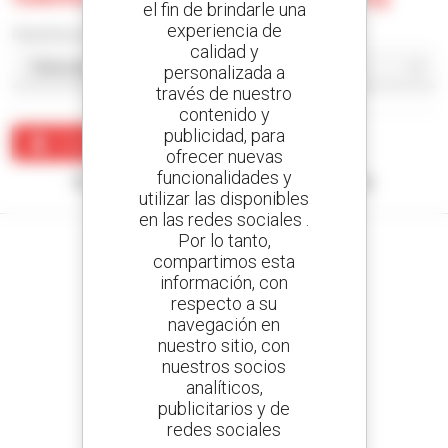
el fin de brindarle una
experiencia de
Classificar por
calidad y
personalizada a
través de nuestro
contenido y
publicidad, para
Crear una alerta
ofrecer nuevas
funcionalidades y
Ningún resultado corresponde con su búsqueda.
utilizar las disponibles
en las redes sociales .
Por lo tanto,
compartimos esta
información, con
respecto a su
Cree sus alertas
navegación en
y reciba anuncios de equipos de ocasión
nuestro sitio, con
nuestros socios
analíticos,
publicitarios y de
800 concesionarios
redes sociales
Manitou por todo el mundo