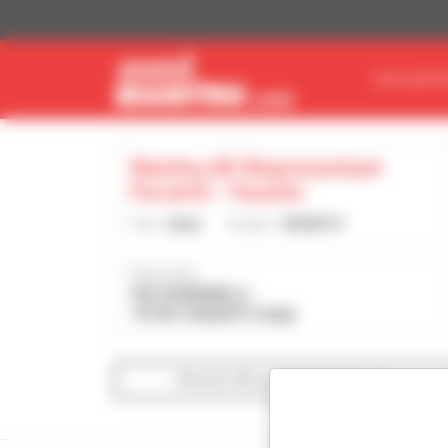
Panel de gestión de cookies
ENCUENTR
Manitou Bf (Representant
Fiscal It) - Taranto
País :
Italia
Ciudad :
TARANTO
Dirección :
VIA RONDINELLI
74100 TARANTO Italia
Mostrar filtros de búsqueda