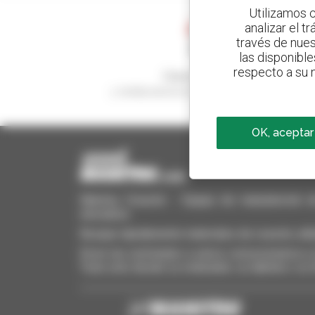
Utilizamos c
analizar el t
través de nues
las disponible
respecto a su n
Cree sus alertas
y reciba anuncios de equipos de ocasión
OK, aceptar
Manitou Ocasión - Equipo de manutención de o
elevadora
Busque rápidamente materiales de ocasión, añá
Envíe las solicitudes a varios concesionarios a l
Todo esto desde su ordenador, su tableta o su