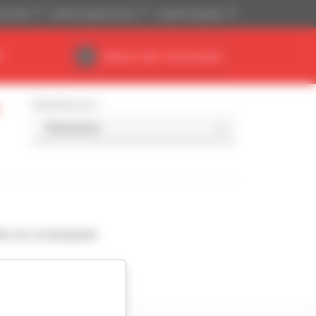
se (US$)
Sistema imperial (ft, lb)
Español (España)
R
Espacio del concesionario
Classificar por
de con su búsqueda.