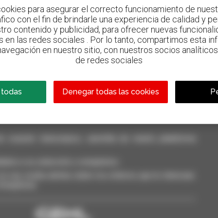
ookies para asegurar el correcto funcionamiento de nuestr
ráfico con el fin de brindarle una experiencia de calidad y p
tro contenido y publicidad, para ofrecer nuevas funcionalid
s en las redes sociales . Por lo tanto, compartimos esta i
avegación en nuestro sitio, con nuestros socios analíticos,
800 concesionarios
de redes sociales
Manitou por todo el mundo
 todas
Denegar todas las cookies
Pe
casión: telescópico, carretilla de mástil, plataforma
dalos a su selección y compárelos.
a vez, reciba alertas sobre los criterios que le interesan.
 Smarphone.