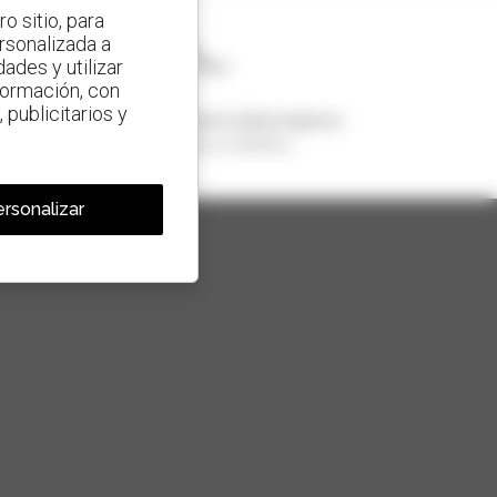
o sitio, para
ersonalizada a
ades y utilizar
nformación, con
 publicitarios y
1 de cada 4 manipuladores telescópicos
vendido en el mundo es Manitou
rsonalizar