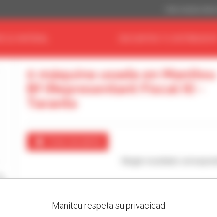
Dólar estadouniden
E SU MATERIAL
ENCUENTRA TU DISTRIBUIDO
0 máquina usada en Manitou
Bf (Representant Fiscal It) -
Taranto
Crear una alerta
Ningún resultado correspon
Manitou respeta su privacidad