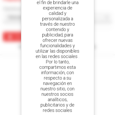
el fin de brindarle una
experiencia de
Classificar por
calidad y
personalizada a
través de nuestro
contenido y
publicidad, para
Crear una alerta
ofrecer nuevas
funcionalidades y
Ningún resultado corresponde con su búsqueda.
utilizar las disponibles
en las redes sociales .
Por lo tanto,
compartimos esta
información, con
respecto a su
Cree sus alertas
navegación en
y reciba anuncios de equipos de ocasión
nuestro sitio, con
nuestros socios
analíticos,
publicitarios y de
800 concesionarios
redes sociales
Manitou por todo el mundo