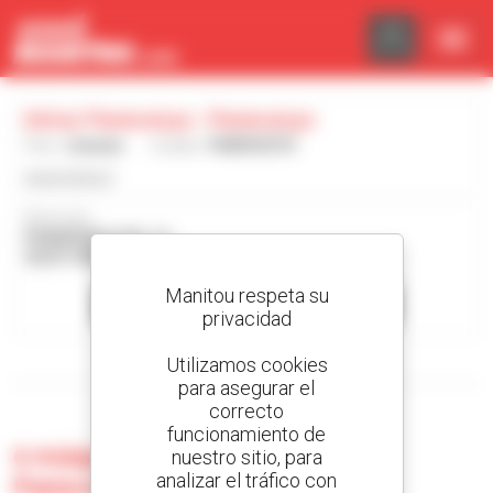
Panel de gestión de cookies
Intrac Panevezys - Panevezys
País :
Lituania
Ciudad :
PANEVEZYS
www.intrac.lt
Dirección :
PRAMONES STR. 12
35291 PANEVEZYS Lituania
Manitou respeta su
Contactar con el concesionario
privacidad
Utilizamos cookies
Mostrar filtros de búsqueda
para asegurar el
correcto
funcionamiento de
0 máquina usada en Intrac
nuestro sitio, para
analizar el tráfico con
Panevezys - Panevezys