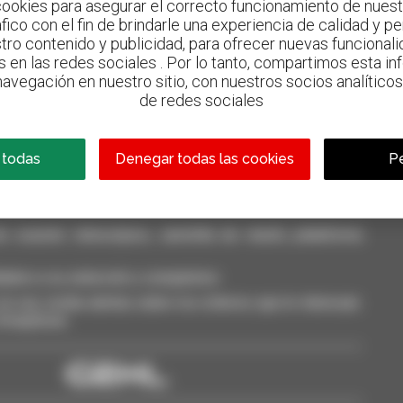
ookies para asegurar el correcto funcionamiento de nuestr
ráfico con el fin de brindarle una experiencia de calidad y p
tro contenido y publicidad, para ofrecer nuevas funcionalid
s en las redes sociales . Por lo tanto, compartimos esta i
800 concesionarios
avegación en nuestro sitio, con nuestros socios analíticos,
Manitou por todo el mundo
de redes sociales
 todas
Denegar todas las cookies
Pe
casión: telescópico, carretilla de mástil, plataforma
dalos a su selección y compárelos.
a vez, reciba alertas sobre los criterios que le interesan.
 Smarphone.