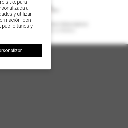
o sitio, para
ersonalizada a
ades y utilizar
nformación, con
1 de cada 4 manipuladores telescópicos
 publicitarios y
vendido en el mundo es Manitou
rsonalizar