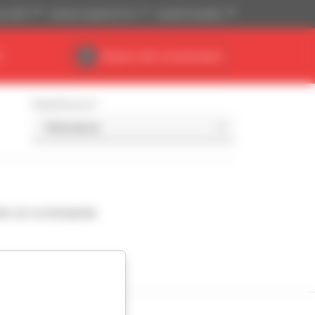
se (US$)
Sistema imperial (ft, lb)
Español (España)
R
Espacio del concesionario
Classificar por
de con su búsqueda.