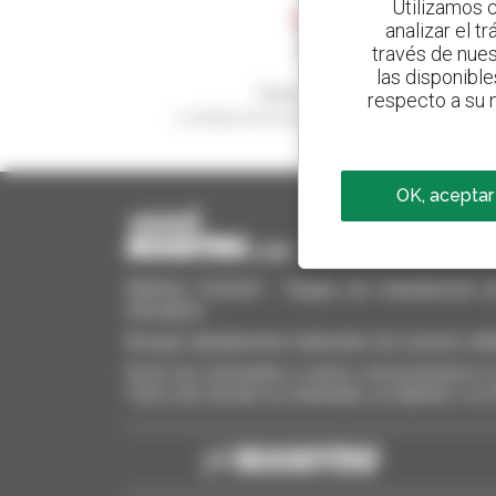
Utilizamos c
analizar el t
través de nues
las disponible
Cree sus alertas
respecto a su n
y reciba anuncios de equipos de ocasión
OK, aceptar
Manitou Ocasión - Equipo de manutención de o
elevadora
Busque rápidamente materiales de ocasión, añá
Envíe las solicitudes a varios concesionarios a l
Todo esto desde su ordenador, su tableta o su