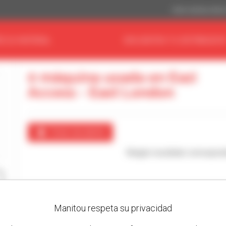
Dólar estadouniden
E SU MATERIAL
ENCUENTRA TU DISTRIBUIDO
0 máquina usada en Eazi
Access - East London
Crear una alerta
Ningún resultado correspon
Manitou respeta su privacidad