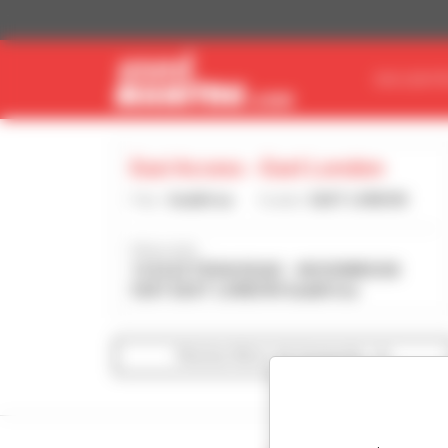
Panel de gestión de cookies
ENCUENTR
Eazi Access - East London
País :
Sudáfrica
Ciudad :
EAST LONDON
Dirección :
14 ELECTRON ROAD - WOODBROOK
5201 EAST LONDON Sudáfrica
Mostrar filtros de búsqueda