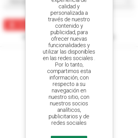
calidad y
personalizada a
través de nuestro
Crear una alerta
contenido y
publicidad, para
Ningún resultado corresponde con su búsqueda.
ofrecer nuevas
funcionalidades y
utilizar las disponibles
en las redes sociales .
Por lo tanto,
compartimos esta
Cree sus alertas
información, con
y reciba anuncios de equipos de ocasión
respecto a su
navegación en
nuestro sitio, con
nuestros socios
analíticos,
800 concesionarios
publicitarios y de
Manitou por todo el mundo
redes sociales