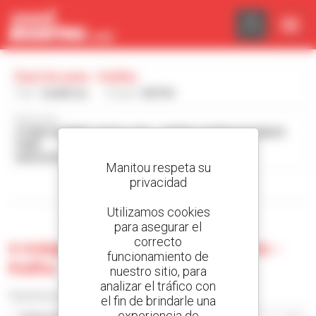
Panel de gestión de cookies
Eazi Access - Kathu
País :
Sudáfrica
Ciudad :
KATHU
Dirección :
STAND NUMBER 4348 & 4349 - KAMEELDORING BUSINESS
PARK
8446 KATHU Sudáfrica
Manitou respeta su
privacidad
Mostrar filtros de búsqueda
Utilizamos cookies
para asegurar el
correcto
0 máquina usada en Eazi Access -
funcionamiento de
Kathu
nuestro sitio, para
analizar el tráfico con
Classificar por
el fin de brindarle una
experiencia de