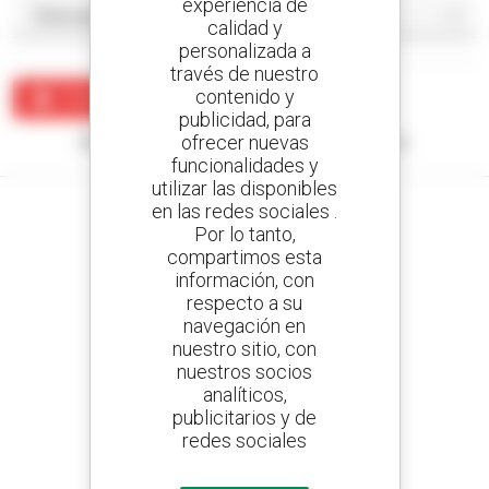
experiencia de
calidad y
personalizada a
través de nuestro
contenido y
Crear una alerta
publicidad, para
ofrecer nuevas
Ningún resultado corresponde con su búsqueda.
funcionalidades y
utilizar las disponibles
en las redes sociales .
Por lo tanto,
compartimos esta
Cree sus alertas
información, con
y reciba anuncios de equipos de ocasión
respecto a su
navegación en
nuestro sitio, con
nuestros socios
analíticos,
800 concesionarios
publicitarios y de
Manitou por todo el mundo
redes sociales