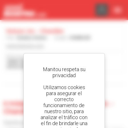
Panel de gestión de cookies
Hutson, Inc. - Chandler
País :
Estados Unidos
Ciudad :
CHANDLER
www.hutsoninc.com
Dirección :
10300 TELEPHONE ROAD
47610 CHANDLER Estados Unidos
Manitou respeta su
privacidad
Mostrar filtros de búsqueda
Utilizamos cookies
para asegurar el
correcto
0 máquina usada en Hutson, Inc. -
funcionamiento de
Chandler
nuestro sitio, para
analizar el tráfico con
el fin de brindarle una
Classificar por