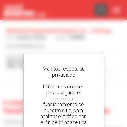
Panel de gestión de cookies
National Equipment Dealers Llc - Conway
País :
Estados Unidos
Ciudad :
CONWAY
www.neddealers.com
Dirección :
2667 US-378
29527 CONWAY Estados Unidos
Manitou respeta su
privacidad
Mostrar filtros de búsqueda
Utilizamos cookies
para asegurar el
correcto
0 máquina usada en National
funcionamiento de
Equipment Dealers Llc - Conway
nuestro sitio, para
analizar el tráfico con
el fin de brindarle una
Classificar por