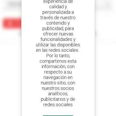
experiencia de
calidad y
personalizada a
través de nuestro
contenido y
Crear una alerta
publicidad, para
ofrecer nuevas
Ningún resultado corresponde con su búsqueda.
funcionalidades y
utilizar las disponibles
en las redes sociales .
Por lo tanto,
compartimos esta
Cree sus alertas
información, con
y reciba anuncios de equipos de ocasión
respecto a su
navegación en
nuestro sitio, con
nuestros socios
analíticos,
800 concesionarios
publicitarios y de
Manitou por todo el mundo
redes sociales