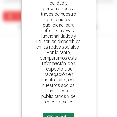
calidad y
personalizada a
través de nuestro
Crear una alerta
contenido y
publicidad, para
Ningún resultado corresponde con su búsqueda.
ofrecer nuevas
funcionalidades y
utilizar las disponibles
en las redes sociales .
Por lo tanto,
compartimos esta
Cree sus alertas
información, con
y reciba anuncios de equipos de ocasión
respecto a su
navegación en
nuestro sitio, con
nuestros socios
800 concesionarios
analíticos,
Manitou por todo el mundo
publicitarios y de
redes sociales
OK, aceptar