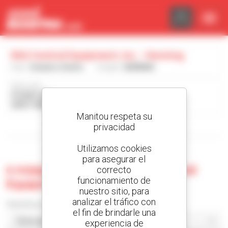
Panel de gestión de cookies
Mid-Central Equipment, Inc. - Henning
País :
Estados Unidos
Ciudad :
HENNING
Dirección :
PO BOX 155
56551 HENNING Estados Unidos
Manitou respeta su
privacidad
Mostrar filtros de búsqueda
Utilizamos cookies
para asegurar el
0 máquina usada en Mid-Central
correcto
funcionamiento de
Equipment, Inc. - Henning
nuestro sitio, para
analizar el tráfico con
Classificar por
el fin de brindarle una
experiencia de