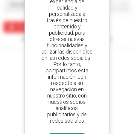
experiencia de
calidad y
personalizada a
través de nuestro
contenido y
Crear una alerta
publicidad, para
ofrecer nuevas
Ningún resultado corresponde con su búsqueda.
funcionalidades y
utilizar las disponibles
en las redes sociales .
Por lo tanto,
compartimos esta
Cree sus alertas
información, con
y reciba anuncios de equipos de ocasión
respecto a su
navegación en
nuestro sitio, con
nuestros socios
analíticos,
800 concesionarios
publicitarios y de
Manitou por todo el mundo
redes sociales