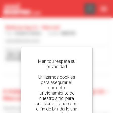
Panel de gestión de cookies
Belkorp Ag Llc - Merced
País :
Estados Unidos
Ciudad :
MERCED
www.belkorpag.com/
Dirección :
1486 S HWY 59
95340 MERCED Estados Unidos
Manitou respeta su
privacidad
Mostrar filtros de búsqueda
Utilizamos cookies
para asegurar el
correcto
0 máquina usada en Belkorp Ag Llc -
funcionamiento de
Merced
nuestro sitio, para
analizar el tráfico con
el fin de brindarle una
Classificar por