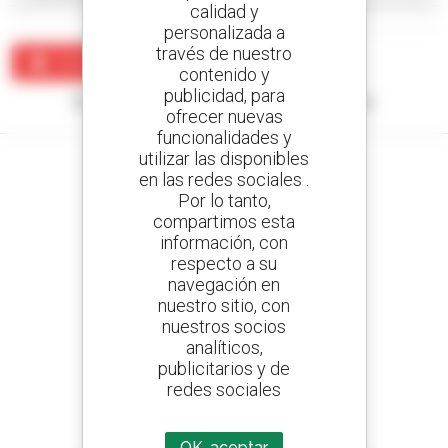
calidad y
personalizada a
través de nuestro
Crear una alerta
contenido y
publicidad, para
Ningún resultado corresponde con su búsqueda.
ofrecer nuevas
funcionalidades y
utilizar las disponibles
en las redes sociales .
Por lo tanto,
compartimos esta
Cree sus alertas
información, con
y reciba anuncios de equipos de ocasión
respecto a su
navegación en
nuestro sitio, con
nuestros socios
800 concesionarios
analíticos,
Manitou por todo el mundo
publicitarios y de
redes sociales
OK, aceptar