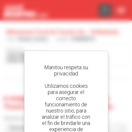
Panel de gestión de cookies
Minnesota Truck & Tractor Inc. - N Mankato
País :
Estados Unidos
Ciudad :
N MANKATO
Dirección :
2245 HOWARD DR W
56003 N MANKATO Estados Unidos
Manitou respeta su
privacidad
Mostrar filtros de búsqueda
Utilizamos cookies
para asegurar el
0 máquina usada en Minnesota
correcto
funcionamiento de
Truck & Tractor Inc. - N Mankato
nuestro sitio, para
analizar el tráfico con
Classificar por
el fin de brindarle una
experiencia de