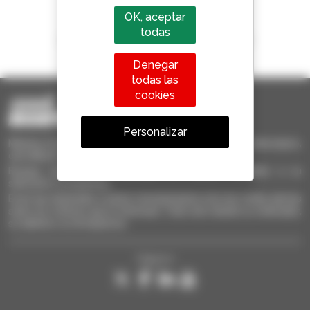
OK, aceptar
todas
1 de cada 4 manipuladores telescópicos
vendido en el mundo es Manitou
Denegar
todas las
cookies
Personalizar
Manitou Ocasión - Equipo de manutención de ocasión: telescópico,
carretilla de mástil, plataforma elevadora
Busque rápidamente materiales de ocasión, añádalos a su
selección y compárelos.
Envíe las solicitudes a varios concesionarios a la vez, reciba alertas
sobre los criterios que le interesan. Todo esto desde su ordenador,
su tableta o su Smarphone.
Síganos