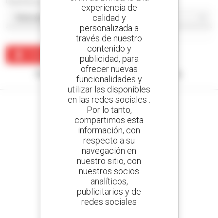
Classificar por
experiencia de
calidad y
personalizada a
través de nuestro
contenido y
Crear una alerta
publicidad, para
ofrecer nuevas
Ningún resultado corresponde con su búsqueda.
funcionalidades y
utilizar las disponibles
en las redes sociales .
Por lo tanto,
compartimos esta
información, con
Cree sus alertas
respecto a su
y reciba anuncios de equipos de ocasión
navegación en
nuestro sitio, con
nuestros socios
analíticos,
800 concesionarios
publicitarios y de
Manitou por todo el mundo
redes sociales