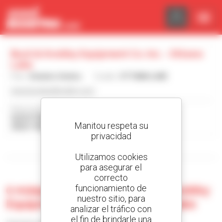
Panel de gestión de cookies
Buck & Knobby Equipment Co. Inc. - Ottawa
Lake
País :
Estados Unidos
Ciudad :
OTTAWA LAKE
www.buckandknobby.com
Dirección :
6220 STERNS RD
Manitou respeta su
49267-9525 OTTAWA LAKE Estados Unidos
privacidad
Mostrar filtros de búsqueda
Utilizamos cookies
para asegurar el
correcto
funcionamiento de
0 máquina usada en Buck & Knobby
nuestro sitio, para
Equipment Co. Inc. - Ottawa Lake
analizar el tráfico con
el fin de brindarle una