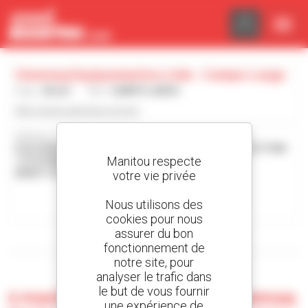
Panneau de gestion des cookies
Vianmaq Equipamentos Ltda - Campo Largo
Pays :
Brésil
Ville :
CAMPO LARGO
http://www.vianmaq.com.br/
Adresse :
R ALCIDES VALENTINO ZANELLA - MARGINAL DA BR 277 KM
Manitou respecte
112 5 RONDINHA
83607-312 CAMPO LARGO Brésil
votre vie privée
Contacter la concession
Nous utilisons des
cookies pour nous
assurer du bon
Afficher les filtres de recherche
fonctionnement de
notre site, pour
analyser le trafic dans
le but de vous fournir
0 machine d'occasion chez Vianmaq
une expérience de