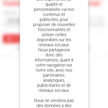
Equipamentos Ltda - Campo Largo
qualité et
personnalisée via nos
Trier par
contenus et
publicités, pour
proposer de nouvelles
fonctionnalités et
utiliser celles
Créer une alerte
disponibles sur les
réseaux sociaux.
Aucun résultat ne correspond à votre recherche.
Nous partageons
donc des
informations, quant à
votre navigation sur
notre site, avec nos
partenaires
Créez vos alertes
analytiques,
et recevez des annonces de matériels d'occasion
publicitaires et de
réseaux sociaux.
Nous ne vendons pas
des données à des
800 concessionnaires