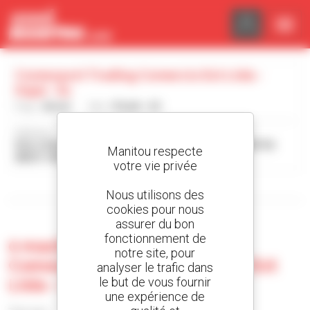
Panneau de gestion des cookies
Comexport Trading Comercio Ext Ltda -
Itajai - Sc
Pays :
Brésil
Ville :
ITAJAI - SC
Adresse :
RUA JOAO BAUER, Nº 498 - SALAS 802,803 E 804 CENTRO
Manitou respecte
88301-500 ITAJAI - SC Brésil
votre vie privée
Afficher les filtres de recherche
Nous utilisons des
cookies pour nous
assurer du bon
fonctionnement de
0 machine d'occasion chez
notre site, pour
Comexport Trading Comercio Ext
analyser le trafic dans
Ltda - Itajai - Sc
le but de vous fournir
une expérience de