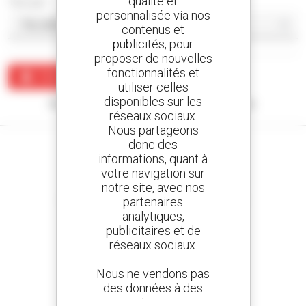
qualité et
Trier par
personnalisée via nos
contenus et
publicités, pour
proposer de nouvelles
fonctionnalités et
Créer une alerte
utiliser celles
disponibles sur les
Aucun résultat ne correspond à votre recherche.
réseaux sociaux.
Nous partageons
donc des
informations, quant à
votre navigation sur
notre site, avec nos
Créez vos alertes
et recevez des annonces de matériels d'occasion
partenaires
analytiques,
publicitaires et de
réseaux sociaux.
800 concessionnaires
Nous ne vendons pas
Manitou partout dans le monde
des données à des
tiers