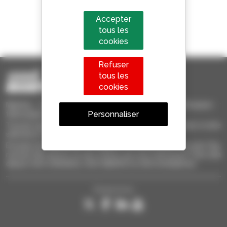
Accepter
1 chariot télescopique sur 4
tous les
vendu dans le monde est un Manitou
cookies
Refuser
tous les
cookies
Manitou Occasion - Matériel de Manutention d'Occasion :
Personnaliser
télescopique, chariot à mât, nacelle élévatrice
Trouvez rapidement des machines d'occasion, ajoutez-les à votre
sélection et comparez-les.
Envoyez des demandes à plusieurs concessionnaires en une fois,
recevez des alertes sur des critères qui vous intéressent. Tout cela
depuis votre ordinateur, votre tablette ou votre smartphone.
Suivez-nous