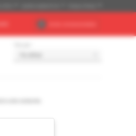
is ($US)
Système impérial (ft, lb)
Français (France)
AIRE
Accès concessionnaires
Trier par
d à votre recherche.