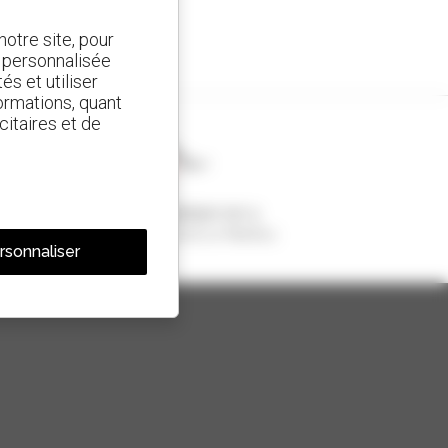
otre site, pour
t personnalisée
és et utiliser
ormations, quant
citaires et de
1 chariot télescopique sur 4
vendu dans le monde est un Manitou
rsonnaliser