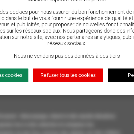
 des cookies pour nous assurer du bon fonctionnement de n
afic dans le but de vous fournir une expérience de qualité e
nus et publicités, pour proposer de nouvelles fonctionnalit
les sur les réseaux sociaux. Nous partageons donc des inf
ation sur notre site, avec nos partenaires analytiques, publi
réseaux sociaux.
Nous ne vendons pas des données à des tiers
800 concessionnaires
n
Manitou partout dans le monde
es cookies
Refuser tous les cookies
Pe
casion : télescopique, chariot à mât, nacelle élévatrice
outez-les à votre sélection et comparez-les.
aires en une fois, recevez des alertes sur des critères