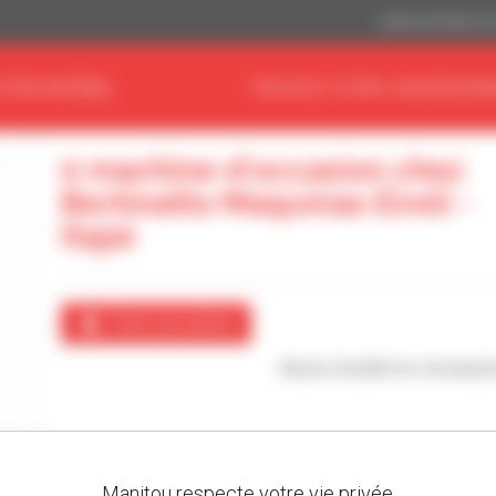
Dollar des États-Un
OTRE MATÉRIEL
TROUVEZ VOTRE CONCESSIONN
0 machine d'occasion chez
Bertinatto Maquinas Eireli -
Itajai
Créer une alerte
Aucun résultat ne correspon
Manitou respecte votre vie privée