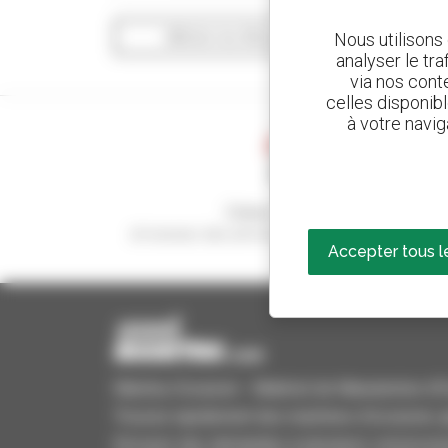
Nous utilisons
Afficher les filtres de recherche
analyser le tr
via nos conte
celles disponib
à votre navig
Créez vos alertes
et recevez des annonces de matériels d'occasio
Accepter tous l
Manitou Occasion - Matériel de Manutention d'Oc
Trouvez rapidement des machines d'occasion, aj
Envoyez des demandes à plusieurs concessionn