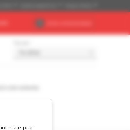
is ($US)
Système impérial (ft, lb)
Français (France)
AIRE
Accès concessionnaires
Trier par
d à votre recherche.
otre site, pour