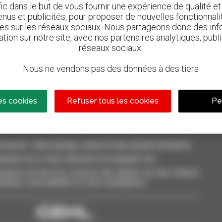
afic dans le but de vous fournir une expérience de qualité e
nus et publicités, pour proposer de nouvelles fonctionnalit
les sur les réseaux sociaux. Nous partageons donc des inf
ation sur notre site, avec nos partenaires analytiques, publi
réseaux sociaux.
800 concessionnaires
Nous ne vendons pas des données à des tiers
n
Manitou partout dans le monde
es cookies
Refuser tous les cookies
Pe
casion : télescopique, chariot à mât, nacelle élévatrice
outez-les à votre sélection et comparez-les.
aires en une fois, recevez des alertes sur des critères
inateur, votre tablette ou votre smartphone.