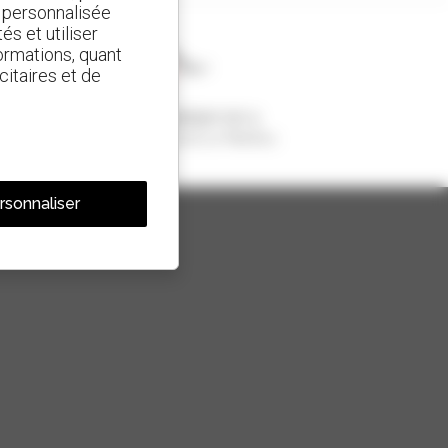
t personnalisée
és et utiliser
ormations, quant
citaires et de
1 chariot télescopique sur 4
vendu dans le monde est un Manitou
rsonnaliser