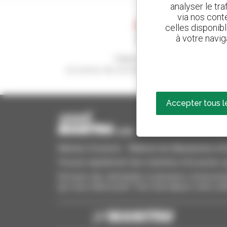
analyser le tr
via nos conte
celles disponib
à votre navig
Créez vos alertes
et recevez des annonces de matériels d'occasio
Accepter tous l
Manitou Occasion - Matériel de Manutention d'Oc
Trouvez rapidement des machines d'occasion, aj
Envoyez des demandes à plusieurs concessionn
qui vous intéressent. Tout cela depuis votre ord