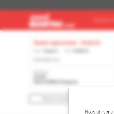
Panneau de gestion des cookies
TROUVEZ V
Zlatex Agricentar - Dobrich
Pays :
Bulgarie
Ville :
DOBRICH
www.zlatex.com
Adresse :
291841
9305 DOBRICH Bulgarie
Afficher les filtres de recherche
Nous utilisons