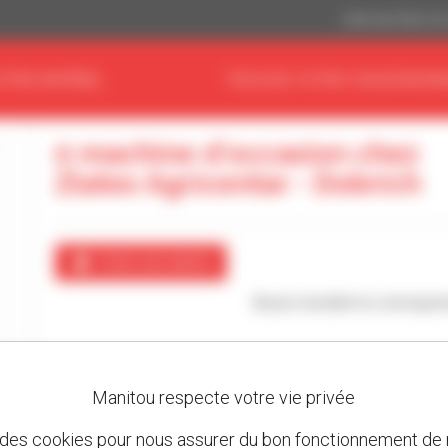
Dollar des États-Un
OTRE MATÉRIEL
TROUVEZ VOTRE CONCESSIONN
0 machine d'occasion chez
Zlatex Agricentar - Dobrich
Créer une alerte
Aucun résultat ne correspon
Manitou respecte votre vie privée
 des cookies pour nous assurer du bon fonctionnement de n