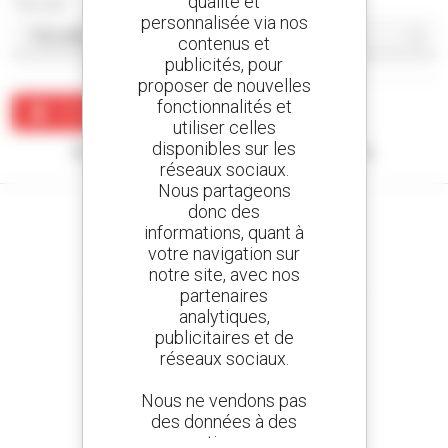
qualité et
Trier par
personnalisée via nos
contenus et
publicités, pour
proposer de nouvelles
fonctionnalités et
Créer une alerte
utiliser celles
disponibles sur les
Aucun résultat ne correspond à votre recherche.
réseaux sociaux.
Nous partageons
donc des
informations, quant à
votre navigation sur
notre site, avec nos
Créez vos alertes
et recevez des annonces de matériels d'occasion
partenaires
analytiques,
publicitaires et de
réseaux sociaux.
800 concessionnaires
Nous ne vendons pas
Manitou partout dans le monde
des données à des
tiers