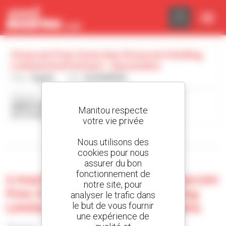
Panneau de gestion des cookies
Orascom Free Zone Sae (Orascom Holding
Limited And Partner) - Alexandria
Pays :
Égypte
Ville :
ALEXANDRIA
Adresse :
AMRYA FREE ZONE
Manitou respecte
23713 ALEXANDRIA Égypte
votre vie privée
Afficher les filtres de recherche
Nous utilisons des
cookies pour nous
assurer du bon
fonctionnement de
0 machine d'occasion chez Orascom
notre site, pour
Free Zone Sae (Orascom Holding
analyser le trafic dans
Limited And Partner) - Alexandria
le but de vous fournir
une expérience de