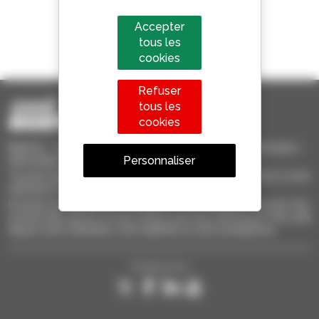
Accepter
1 chariot télescopique sur 4
tous les
vendu dans le monde est un Manitou
cookies
Refuser
tous les
cookies
Manitou Occasion - Matériel de Manutention d'Occasion :
Personnaliser
télescopique, chariot à mât, nacelle élévatrice
Trouvez rapidement des machines d'occasion, ajoutez-les à votre
sélection et comparez-les.
Envoyez des demandes à plusieurs concessionnaires en une fois,
recevez des alertes sur des critères qui vous intéressent. Tout cela
depuis votre ordinateur, votre tablette ou votre smartphone.
Suivez-nous