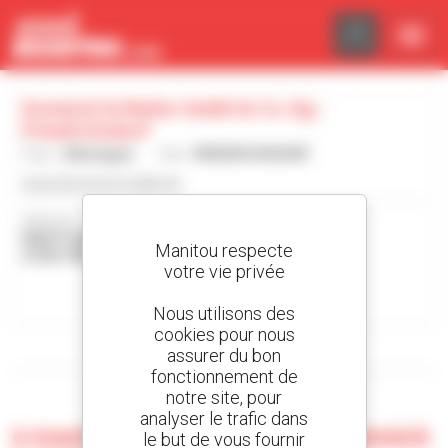
Panneau de gestion des cookies
Domnick & Muller Gmbh & Co. Kg -
Friedrichsdorf
Pays :
Allemagne
Ville :
FRIEDRICHSDORF
www.domnick-mueller.de
Adresse :
MAX-PLANCK-STRASSE-11
Manitou respecte
61381 FRIEDRICHSDORF Allemagne
votre vie privée
Contacter la concession
Nous utilisons des
cookies pour nous
Afficher les filtres de recherche
assurer du bon
fonctionnement de
notre site, pour
analyser le trafic dans
0 machine d'occasion chez Domnick
le but de vous fournir