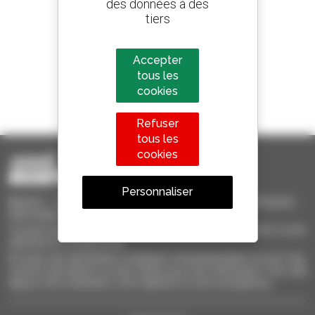
des données à des
800 concessionnaires
tiers
Manitou partout dans le monde
Accepter
tous les
cookies
1 chariot télescopique sur 4
vendu dans le monde est un Manitou
Refuser
tous les
cookies
Personnaliser
Manitou Occasion - Matériel de Manutention d'Occasion :
télescopique, chariot à mât, nacelle élévatrice
Trouvez rapidement des machines d'occasion, ajoutez-les à votre
sélection et comparez-les.
Envoyez des demandes à plusieurs concessionnaires en une fois,
recevez des alertes sur des critères qui vous intéressent. Tout cela
depuis votre ordinateur, votre tablette ou votre smartphone.