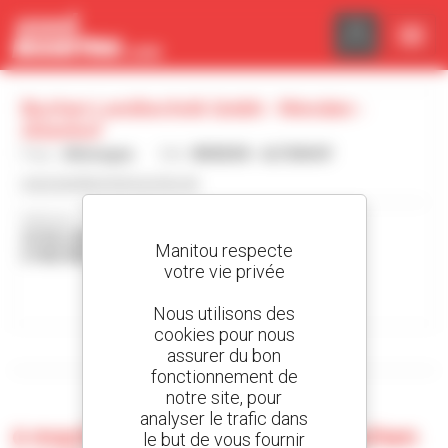
Panneau de gestion des cookies
Buchen Landtechnik Gmbh - Wenden -
Altenhof
Pays :
Allemagne
Ville :
WENDEN - ALTENHOF
www.landtechnik-buchen.de
Adresse :
SCHILLERSTR. 5
Manitou respecte
57482 WENDEN - ALTENHOF Allemagne
votre vie privée
Contacter la concession
Nous utilisons des
cookies pour nous
Afficher les filtres de recherche
assurer du bon
fonctionnement de
notre site, pour
analyser le trafic dans
0 machine d'occasion chez Buchen
le but de vous fournir