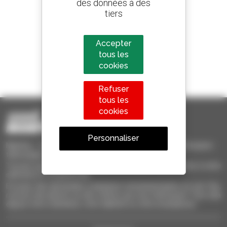
des données à des
800 concessionnaires
tiers
Manitou partout dans le monde
Accepter
tous les
cookies
1 chariot télescopique sur 4
vendu dans le monde est un Manitou
Refuser
tous les
cookies
Personnaliser
Manitou Occasion - Matériel de Manutention d'Occasion :
télescopique, chariot à mât, nacelle élévatrice
Trouvez rapidement des machines d'occasion, ajoutez-les à votre
sélection et comparez-les.
Envoyez des demandes à plusieurs concessionnaires en une fois,
recevez des alertes sur des critères qui vous intéressent. Tout cela
depuis votre ordinateur, votre tablette ou votre smartphone.