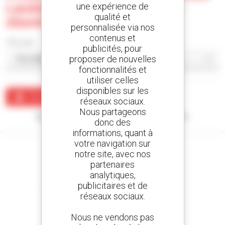
Landtechnik Gmbh - Wenden -
une expérience de
qualité et
Altenhof
personnalisée via nos
contenus et
Trier par
publicités, pour
proposer de nouvelles
fonctionnalités et
utiliser celles
disponibles sur les
Créer une alerte
réseaux sociaux.
Nous partageons
Aucun résultat ne correspond à votre recherche.
donc des
informations, quant à
votre navigation sur
notre site, avec nos
partenaires
analytiques,
Créez vos alertes
publicitaires et de
et recevez des annonces de matériels d'occasion
réseaux sociaux.
Nous ne vendons pas