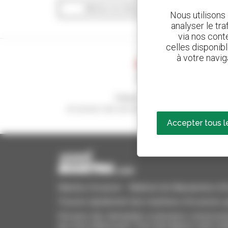
Afficher les filtres de recherche
Nous utilisons
analyser le tr
via nos conte
celles disponib
à votre navig
Créez vos alertes
et recevez des annonces de matériels d'occasio
Accepter tous l
Manitou Occasion - Matériel de Manutention d'Oc
Trouvez rapidement des machines d'occasion, aj
Envoyez des demandes à plusieurs concessionn
qui vous intéressent. Tout cela depuis votre ord