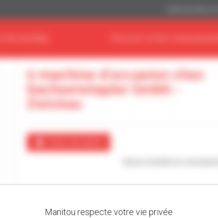
Dollar des États-Un
OTRE MATÉRIEL
TROUVEZ VOTRE CONCESSIONN
0 machine d'occasion chez
Sachsenstapler Gmbh -
Zwickau
Créer une alerte
Aucun résultat ne correspon
Manitou respecte votre vie privée