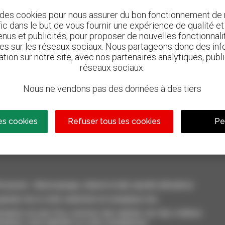
 des cookies pour nous assurer du bon fonctionnement de n
afic dans le but de vous fournir une expérience de qualité e
nus et publicités, pour proposer de nouvelles fonctionnalit
les sur les réseaux sociaux. Nous partageons donc des inf
ation sur notre site, avec nos partenaires analytiques, publi
réseaux sociaux.
Nous ne vendons pas des données à des tiers
800 concessionnaires
n
Manitou partout dans le monde
es cookies
Refuser tous les cookies
Pe
casion : télescopique, chariot à mât, nacelle élévatrice
outez-les à votre sélection et comparez-les.
aires en une fois, recevez des alertes sur des critères
inateur, votre tablette ou votre smartphone.