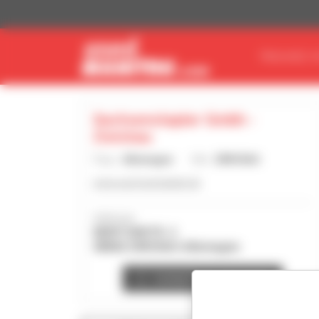
Panneau de gestion des cookies
TROUVEZ V
Sachsenstapler Gmbh -
Zwickau
Pays :
Allemagne
Ville :
ZWICKAU
www.sachsenstapler.de
Adresse :
NEWTONSTR. 2
08060 ZWICKAU Allemagne
Contacter la concession