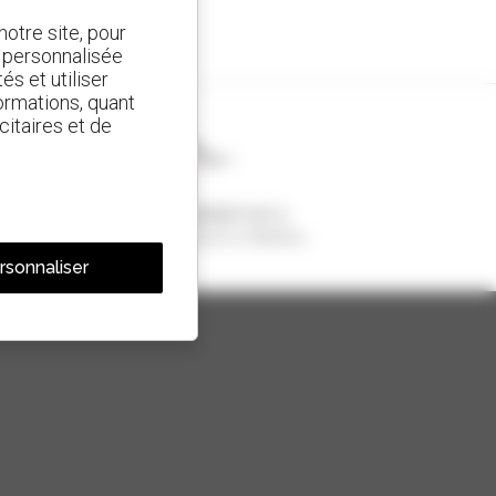
otre site, pour
t personnalisée
és et utiliser
ormations, quant
citaires et de
1 chariot télescopique sur 4
vendu dans le monde est un Manitou
rsonnaliser