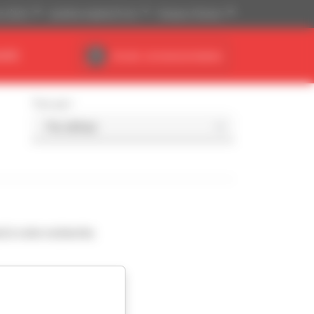
is ($US)
Système impérial (ft, lb)
Français (France)
AIRE
Accès concessionnaires
Trier par
d à votre recherche.