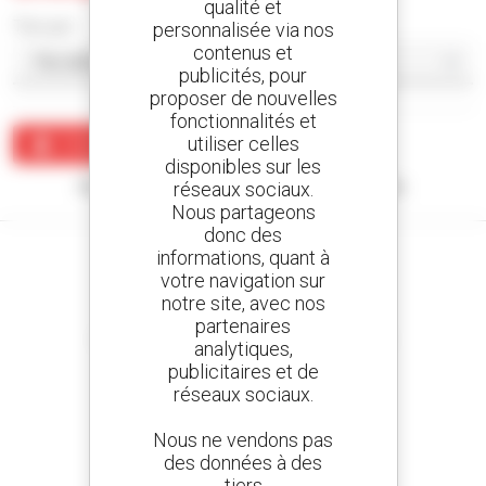
qualité et
Trier par
personnalisée via nos
contenus et
publicités, pour
proposer de nouvelles
fonctionnalités et
utiliser celles
Créer une alerte
disponibles sur les
Aucun résultat ne correspond à votre recherche.
réseaux sociaux.
Nous partageons
donc des
informations, quant à
votre navigation sur
notre site, avec nos
Créez vos alertes
partenaires
et recevez des annonces de matériels d'occasion
analytiques,
publicitaires et de
réseaux sociaux.
Nous ne vendons pas
800 concessionnaires
des données à des
Manitou partout dans le monde
tiers