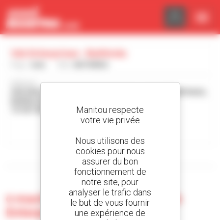
Panneau de gestion des cookies
Vsb Enterprises - Bathinda
Pays :
Inde
Ville :
BATHINDA
Adresse :
GROUND, SHOP NO 22 MCB-Z-5/06144, - VSB ENTERPRISES,
BARNALA BYPASS ROAD
Manitou respecte
151001 BATHINDA Inde
votre vie privée
Contacter la concession
Nous utilisons des
cookies pour nous
Afficher les filtres de recherche
assurer du bon
fonctionnement de
notre site, pour
analyser le trafic dans
0 machine d'occasion chez Vsb
le but de vous fournir
Enterprises - Bathinda
une expérience de