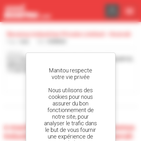
Panneau de gestion des cookies
Revenus Industries Private Limited - Howrah
Pays :
Inde
Ville :
HOWRAH
Adresse :
PLOT NO. 20 AND 22, DAGA COMPLEX, - MOUZA - ALAMPUR,
NEW KALORAH,
Manitou respecte
711302 HOWRAH Inde
votre vie privée
Contacter la concession
Nous utilisons des
cookies pour nous
Afficher les filtres de recherche
assurer du bon
fonctionnement de
notre site, pour
analyser le trafic dans
0 machine d'occasion chez Revenus
le but de vous fournir
Industries Private Limited - Howrah
une expérience de