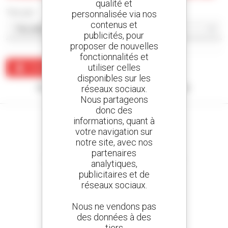
qualité et
Trier par
personnalisée via nos
contenus et
publicités, pour
proposer de nouvelles
fonctionnalités et
utiliser celles
Créer une alerte
disponibles sur les
Aucun résultat ne correspond à votre recherche.
réseaux sociaux.
Nous partageons
donc des
informations, quant à
votre navigation sur
notre site, avec nos
Créez vos alertes
partenaires
et recevez des annonces de matériels d'occasion
analytiques,
publicitaires et de
réseaux sociaux.
Nous ne vendons pas
800 concessionnaires
des données à des
Manitou partout dans le monde
tiers