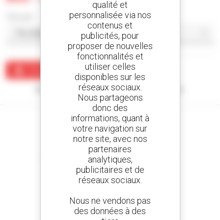
qualité et
personnalisée via nos
Trier par
contenus et
publicités, pour
proposer de nouvelles
fonctionnalités et
utiliser celles
Créer une alerte
disponibles sur les
réseaux sociaux.
Aucun résultat ne correspond à votre recherche.
Nous partageons
donc des
informations, quant à
votre navigation sur
notre site, avec nos
partenaires
Créez vos alertes
analytiques,
et recevez des annonces de matériels d'occasion
publicitaires et de
réseaux sociaux.
Nous ne vendons pas
800 concessionnaires
des données à des
Manitou partout dans le monde