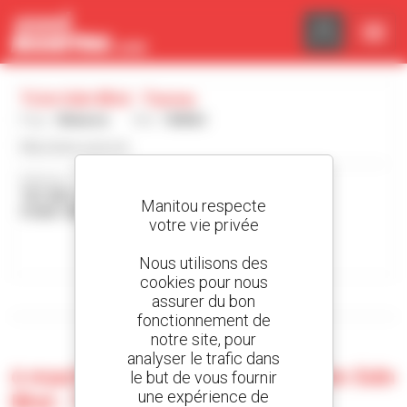
Panneau de gestion des cookies
Tcim Sdn Bhd - Tawau
Pays :
Malaisie
Ville :
TAWAU
http://tcim.com.my
Adresse :
TB11801 JALAN CEMPAKA - OFF JALAN KUHARA
Manitou respecte
91000 TAWAU Malaisie
votre vie privée
Contacter la concession
Nous utilisons des
cookies pour nous
assurer du bon
Afficher les filtres de recherche
fonctionnement de
notre site, pour
analyser le trafic dans
0 machine d'occasion chez Tcim Sdn
le but de vous fournir
une expérience de
Bhd - Tawau