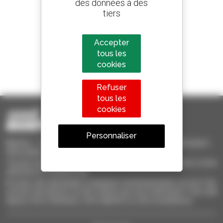
des données à des
800 concessionnaires
tiers
Manitou partout dans le monde
Accepter
tous les
cookies
1 chariot télescopique sur 4
vendu dans le monde est un Manitou
Refuser
tous les
cookies
Personnaliser
Manitou Occasion - Matériel de Manutention d'Occasion :
télescopique, chariot à mât, nacelle élévatrice
Trouvez rapidement des machines d'occasion, ajoutez-les à votre
sélection et comparez-les.
Envoyez des demandes à plusieurs concessionnaires en une fois,
recevez des alertes sur des critères qui vous intéressent. Tout cela
depuis votre ordinateur, votre tablette ou votre smartphone.