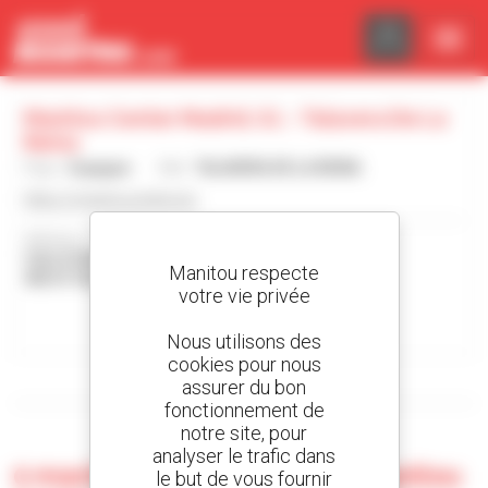
Panneau de gestion des cookies
Manitou Center Madrid, S.l. - Talavera De La
Reina
Pays :
Espagne
Ville :
TALAVERA DE LA REINA
https://manitoucenter.es/
Adresse :
CALLE EDISON, 406
Manitou respecte
45614 TALAVERA DE LA REINA Espagne
votre vie privée
Contacter la concession
Nous utilisons des
cookies pour nous
Afficher les filtres de recherche
assurer du bon
fonctionnement de
notre site, pour
analyser le trafic dans
0 machine d'occasion chez Manitou
le but de vous fournir