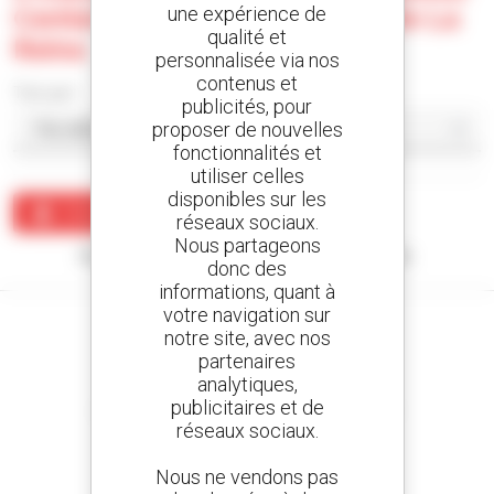
Center Madrid, S.l. - Talavera De La
une expérience de
qualité et
Reina
personnalisée via nos
contenus et
Trier par
publicités, pour
proposer de nouvelles
fonctionnalités et
utiliser celles
disponibles sur les
Créer une alerte
réseaux sociaux.
Nous partageons
Aucun résultat ne correspond à votre recherche.
donc des
informations, quant à
votre navigation sur
notre site, avec nos
partenaires
analytiques,
Créez vos alertes
publicitaires et de
et recevez des annonces de matériels d'occasion
réseaux sociaux.
Nous ne vendons pas