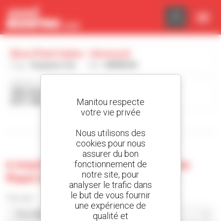
Panneau de gestion des cookies
Boss Plant Sales - Verwood
Pays :
Royaume-Uni
Ville :
VERWOOD
Adresse :
EBBLAKE INDUSTRIAL ESTATE - DORSET
Manitou respecte
BH31 6BB VERWOOD Royaume-Uni
votre vie privée
Afficher les filtres de recherche
Nous utilisons des
cookies pour nous
assurer du bon
0 machine d'occasion chez Boss
fonctionnement de
notre site, pour
Plant Sales - Verwood
analyser le trafic dans
le but de vous fournir
Trier par
une expérience de
qualité et