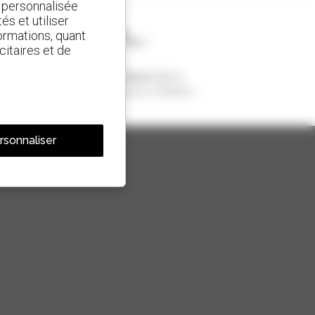
t personnalisée
és et utiliser
ormations, quant
citaires et de
1 chariot télescopique sur 4
vendu dans le monde est un Manitou
rsonnaliser