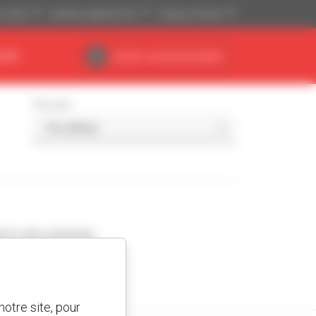
is ($US)
Système impérial (ft, lb)
Français (France)
AIRE
Accès concessionnaires
Trier par
d à votre recherche.
otre site, pour