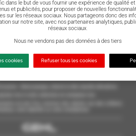
afic dans le but de vous fournir une expérience de qualité e
nus et publicités, pour proposer de nouvelles fonctionnalit
les sur les réseaux sociaux. Nous partageons donc des inf
ation sur notre site, avec nos partenaires analytiques, publi
réseaux sociaux.
800 concessionnaires
n
Manitou partout dans le monde
Nous ne vendons pas des données à des tiers
es cookies
Refuser tous les cookies
Pe
casion : télescopique, chariot à mât, nacelle élévatrice
outez-les à votre sélection et comparez-les.
aires en une fois, recevez des alertes sur des critères
inateur, votre tablette ou votre smartphone.