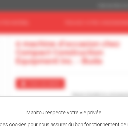
Dollar des États-Un
OTRE MATÉRIEL
TROUVEZ VOTRE CONCESSIONN
0 machine d'occasion chez
Compact Construction
Equipment Inc. - Buda
Créer une alerte
Aucun résultat ne correspon
Manitou respecte votre vie privée
 des cookies pour nous assurer du bon fonctionnement de n