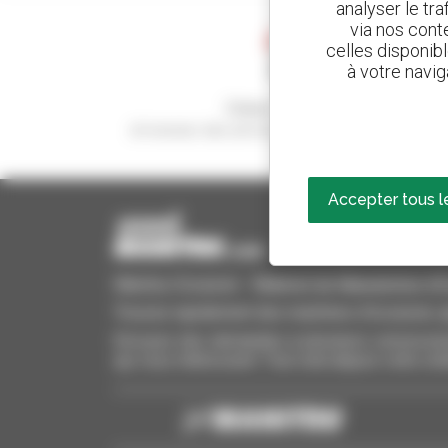
analyser le tr
via nos conte
celles disponib
à votre navig
Créez vos alertes
et recevez des annonces de matériels d'occasio
Accepter tous l
Manitou Occasion - Matériel de Manutention d'Oc
Trouvez rapidement des machines d'occasion, aj
Envoyez des demandes à plusieurs concessionn
qui vous intéressent. Tout cela depuis votre ord