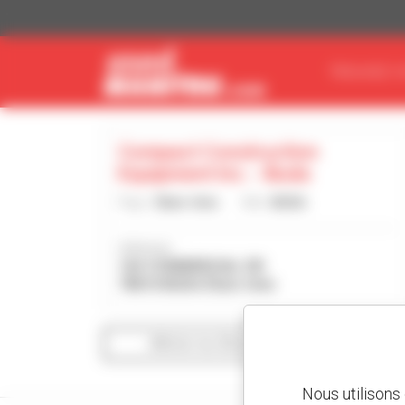
Panneau de gestion des cookies
TROUVEZ V
Compact Construction
Equipment Inc. - Buda
Pays :
États-Unis
Ville :
BUDA
Adresse :
162 COMMERCIAL DR
78610 BUDA États-Unis
Afficher les filtres de recherche
Nous utilisons