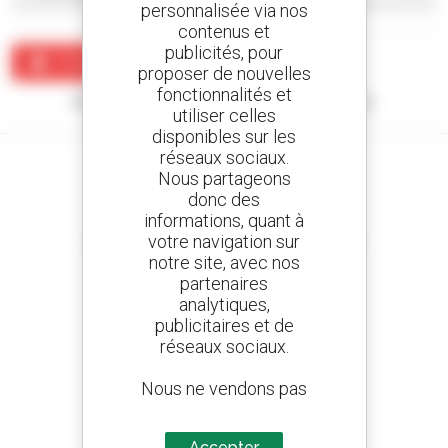
personnalisée via nos
contenus et
publicités, pour
Créer une alerte
proposer de nouvelles
fonctionnalités et
Aucun résultat ne correspond à votre recherche.
utiliser celles
disponibles sur les
réseaux sociaux.
Nous partageons
donc des
informations, quant à
Créez vos alertes
votre navigation sur
et recevez des annonces de matériels d'occasion
notre site, avec nos
partenaires
analytiques,
publicitaires et de
800 concessionnaires
réseaux sociaux.
Manitou partout dans le monde
Nous ne vendons pas
des données à des
tiers
Accepter