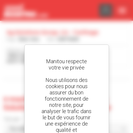
Panneau de gestion des cookies
Ag Solutions Group, Llc - Carthage
Pays :
États-Unis
Ville :
CARTHAGE
Adresse :
1995 E COUNTY RD 650 N
Manitou respecte
62321 CARTHAGE États-Unis
votre vie privée
Afficher les filtres de recherche
Nous utilisons des
cookies pour nous
assurer du bon
0 machine d'occasion chez Ag
fonctionnement de
notre site, pour
Solutions Group, Llc - Carthage
analyser le trafic dans
le but de vous fournir
Trier par
une expérience de
qualité et