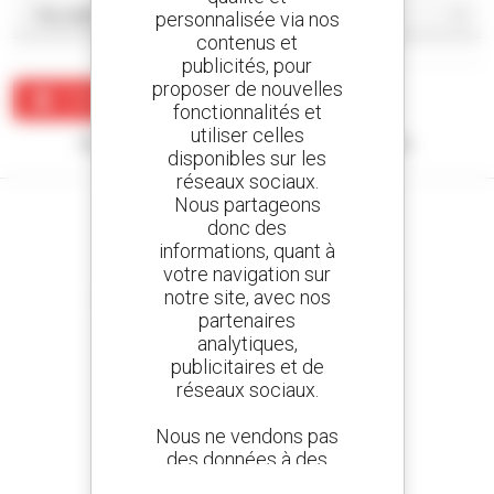
personnalisée via nos
contenus et
publicités, pour
proposer de nouvelles
Créer une alerte
fonctionnalités et
utiliser celles
Aucun résultat ne correspond à votre recherche.
disponibles sur les
réseaux sociaux.
Nous partageons
donc des
informations, quant à
votre navigation sur
Créez vos alertes
notre site, avec nos
et recevez des annonces de matériels d'occasion
partenaires
analytiques,
publicitaires et de
réseaux sociaux.
800 concessionnaires
Manitou partout dans le monde
Nous ne vendons pas
des données à des
tiers