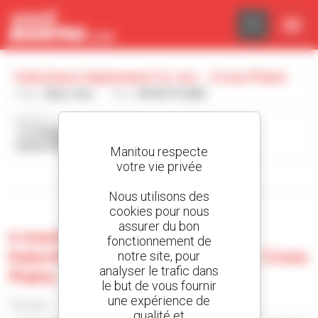
Panneau de gestion des cookies
Kalscheur Implement Co. Inc. - Cross Plains
Pays :
États-Unis
Ville :
CROSS PLAINS
Adresse :
1113 MAIN ST
53528-0095 CROSS PLAINS États-Unis
Manitou respecte
votre vie privée
Afficher les filtres de recherche
Nous utilisons des
cookies pour nous
assurer du bon
0 machine d'occasion chez
fonctionnement de
Kalscheur Implement Co. Inc. - Cross
notre site, pour
analyser le trafic dans
Plains
le but de vous fournir
une expérience de
Trier par
qualité et