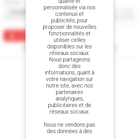
qualité et
Trier par
personnalisée via nos
contenus et
publicités, pour
proposer de nouvelles
fonctionnalités et
Créer une alerte
utiliser celles
disponibles sur les
Aucun résultat ne correspond à votre recherche.
réseaux sociaux.
Nous partageons
donc des
informations, quant à
votre navigation sur
notre site, avec nos
Créez vos alertes
partenaires
et recevez des annonces de matériels d'occasion
analytiques,
publicitaires et de
réseaux sociaux.
800 concessionnaires
Nous ne vendons pas
Manitou partout dans le monde
des données à des
tiers