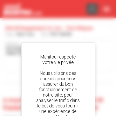
Panneau de gestion des cookies
B & W Equipment Co. Inc. - Fort Wayne
Pays :
États-Unis
Ville :
FORT WAYNE
Adresse :
5810 MOELLER RD
46806 FORT WAYNE États-Unis
Manitou respecte
votre vie privée
Contacter la concession
Nous utilisons des
cookies pour nous
Afficher les filtres de recherche
assurer du bon
fonctionnement de
notre site, pour
0 machine d'occasion chez B & W
analyser le trafic dans
le but de vous fournir
Equipment Co. Inc. - Fort Wayne
une expérience de