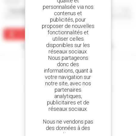
qualité et
Trier par
personnalisée via nos
contenus et
publicités, pour
proposer de nouvelles
fonctionnalités et
Créer une alerte
utiliser celles
disponibles sur les
Aucun résultat ne correspond à votre recherche.
réseaux sociaux.
Nous partageons
donc des
informations, quant à
votre navigation sur
notre site, avec nos
Créez vos alertes
et recevez des annonces de matériels d'occasion
partenaires
analytiques,
publicitaires et de
réseaux sociaux.
800 concessionnaires
Nous ne vendons pas
Manitou partout dans le monde
des données à des
tiers