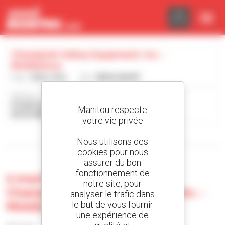
Panneau de gestion des cookies
Champlain Valley Equipment, Inc. -
Middlebury
Pays :
États-Unis
Ville :
MIDDLEBURY
Adresse :
PO BOX 522
Manitou respecte
05753 MIDDLEBURY États-Unis
votre vie privée
Afficher les filtres de recherche
Nous utilisons des
cookies pour nous
assurer du bon
fonctionnement de
0 machine d'occasion chez
notre site, pour
Champlain Valley Equipment, Inc. -
analyser le trafic dans
Middlebury
le but de vous fournir
une expérience de