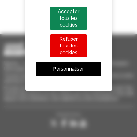
Accepter
1 chariot télescopique sur 4
tous les
vendu dans le monde est un Manitou
cookies
Refuser
tous les
cookies
Manitou Occasion - Matériel de Manutention d'Occasion :
Personnaliser
télescopique, chariot à mât, nacelle élévatrice
Trouvez rapidement des machines d'occasion, ajoutez-les à votre
sélection et comparez-les.
Envoyez des demandes à plusieurs concessionnaires en une fois,
recevez des alertes sur des critères qui vous intéressent. Tout cela
depuis votre ordinateur, votre tablette ou votre smartphone.
Suivez-nous