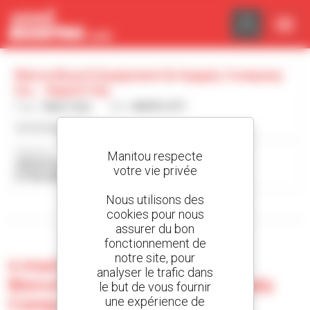
Panneau de gestion des cookies
Bierschbach Equipment & Supply Company
Inc. - Rapid City
Pays :
États-Unis
Ville :
RAPID CITY
www.bierschbach.com/
Adresse :
Manitou respecte
3030 N PLAZA DR
votre vie privée
57702 RAPID CITY États-Unis
Nous utilisons des
Afficher les filtres de recherche
cookies pour nous
assurer du bon
fonctionnement de
notre site, pour
0 machine d'occasion chez
analyser le trafic dans
Bierschbach Equipment & Supply
le but de vous fournir
Company Inc. - Rapid City
une expérience de