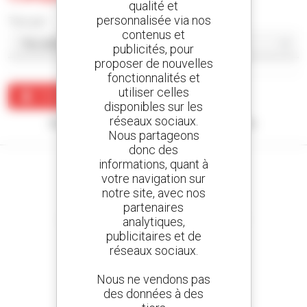
qualité et
personnalisée via nos
Trier par
contenus et
publicités, pour
proposer de nouvelles
fonctionnalités et
utiliser celles
Créer une alerte
disponibles sur les
réseaux sociaux.
Aucun résultat ne correspond à votre recherche.
Nous partageons
donc des
informations, quant à
votre navigation sur
notre site, avec nos
partenaires
Créez vos alertes
et recevez des annonces de matériels d'occasion
analytiques,
publicitaires et de
réseaux sociaux.
Nous ne vendons pas
800 concessionnaires
des données à des
Manitou partout dans le monde