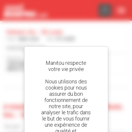
Panneau de gestion des cookies
Hutson, Inc. - St Louis
Pays :
États-Unis
Ville :
ST LOUIS
www.hutsoninc.com
Adresse :
Manitou respecte
1365 EAST MONROE RD - HIGHWAY M-46
votre vie privée
48634 ST LOUIS États-Unis
Nous utilisons des
Afficher les filtres de recherche
cookies pour nous
assurer du bon
fonctionnement de
0 machine d'occasion chez Hutson,
notre site, pour
analyser le trafic dans
Inc. - St Louis
le but de vous fournir
une expérience de
Trier par
qualité et