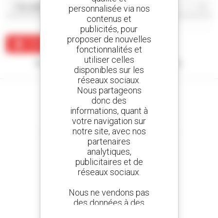
personnalisée via nos
contenus et
publicités, pour
proposer de nouvelles
Créer une alerte
fonctionnalités et
utiliser celles
Aucun résultat ne correspond à votre recherche.
disponibles sur les
réseaux sociaux.
Nous partageons
donc des
informations, quant à
votre navigation sur
Créez vos alertes
notre site, avec nos
et recevez des annonces de matériels d'occasion
partenaires
analytiques,
publicitaires et de
réseaux sociaux.
800 concessionnaires
Manitou partout dans le monde
Nous ne vendons pas
des données à des
tiers